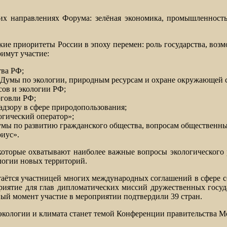
их направлениях Форума: зелёная экономика, промышленность
ие приоритеты России в эпоху перемен: роль государства, возм
римут участие:
тва РФ;
 Думы по экологии, природным ресурсам и охране окружающей 
сов и экологии РФ;
рговли РФ;
адзору в сфере природопользования;
огический оператор»;
Думы по развитию гражданского общества, вопросам общественн
риус».
которые охватывают наиболее важные вопросы экологического р
ологии новых территорий.
стаётся участницей многих международных соглашений в сфере 
ятие для глав дипломатических миссий дружественных госуда
ый момент участие в мероприятии подтвердили 39 стран.
кологии и климата станет темой Конференции правительства Мо