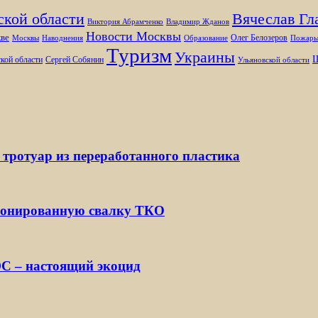
ской области
Вячеслав Гл
Виктория Абрамченко
Владимир Жданов
Новости Москвы
ве
Олег Белозеров
Москвы
Наводнения
Образование
Пожар
Туризм
Украины
Ш
кой области
Сергей Собянин
Ульяновской области
 тротуар из переработанного пластика
ионированную свалку ТКО
С – настоящий экоцид