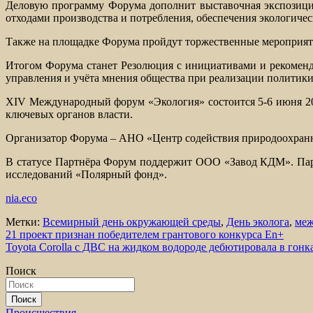
Деловую программу Форума дополнит выставочная экспозиция
отходами производства и потребления, обеспечения экологиче
Также на площадке Форума пройдут торжественные мероприят
Итогом Форума станет Резолюция с инициативами и рекоменда
управления и учёта мнения общества при реализации политик
XIV Международный форум «Экология» состоится 5-6 июня 2
ключевых органов власти.
Организатор Форума – АНО «Центр содействия природоохран
В статусе Партнёра Форум поддержит ООО «Завод КДМ». Пар
исследований «Полярный фонд».
nia.eco
Метки:
Всемирный день окружающей среды
,
День эколога
,
меж
Навигация
21 проект признан победителем грантового конкурса En+
Toyota Corolla с ДВС на жидком водороде дебютировала в гонк
по
Поиск
записям
Поиск
Происшествия