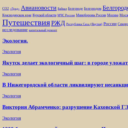
Белгород
Авиановости
Белгороде
Белгородом
CO2
«Град»
Байкал
Моск
Минобороны России
Краснодарском крае
Курской области
Москва
МЧС России
Путешествия
РЖД
России
Самарс
Республика Саха (Якутия)
исследование
капитальный ремонт
Экология.
Экология
Якутск делает экологичный шаг: в городе уложат
Экология
В Нижегородской области ликвидируют несанкц
Экология
Виктория Абрамченко: разрушение Каховской ГЭ
Экология