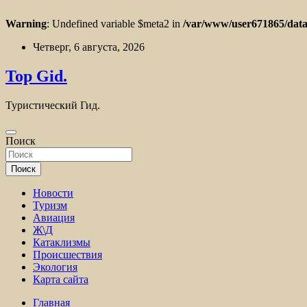
Warning
: Undefined variable $meta2 in
/var/www/user671865/data
Перейти
Четверг, 6 августа, 2026
к
содержимому
Top Gid.
Туристический Гид.
Поиск
Поиск
Новости
Туризм
Авиация
Ж\Д
Катаклизмы
Происшествия
Экология
Карта сайта
Главная