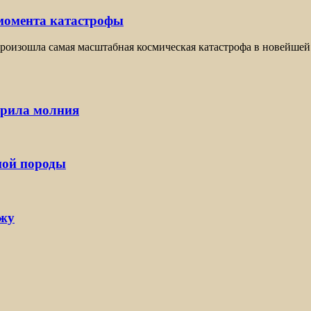
 момента катастрофы
оизошла самая масштабная космическая катастрофа в новейшей 
арила молния
ной породы
ржу