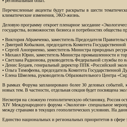
• региональный опыт.
Перечисленные акценты будут раскрыты в шести тематическ
климатические изменения, ЭКО-жизнь.
Деловую программу откроет пленарное заседание «Экологическ
государства, возможностях бизнеса и потребностях общества п
• Виктория Абрамченко, заместитель Председателя Правительс
• Дмитрий Кобылкин, председатель Комитета Государственной
• Сергей Аноприенко, заместитель Министра природных ресур
• Михаил Юрин, заместитель Министра промышленности и то
• Светлана Радионова, руководитель Федеральной службы по н
• Денис Буцаев, генеральный директор ППК «Российский экол
• Ольга Тимофеева, председатель Комитета Государственной 
• Елена Шмелева, руководитель Образовательного Центра «Си
В рамках Форума запланировано более 30 деловых событий, 
новых тем. В частности, отдельная секция будет посвящена эк
Несмотря на сложную геополитическую обстановку, Россия о
XIV Международного форума «Экология» специальное меропри
между странами в текущих геополитических условиях. На данн
Единство национальных и региональных приоритетов в сфере э