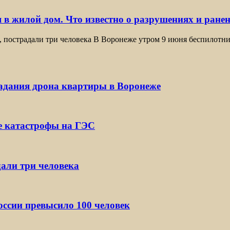
 в жилой дом. Что известно о разрушениях и ране
, пострадали три человека В Воронеже утром 9 июня беспилотн
падания дрона квартиры в Воронеже
е катастрофы на ГЭС
дали три человека
ссии превысило 100 человек