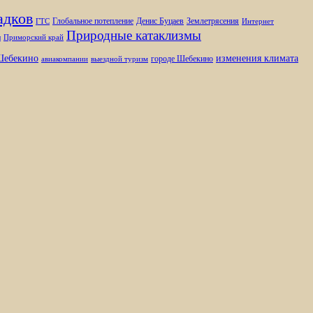
адков
Глобальное потепление
Денис Буцаев
Землетрясения
ГТС
Интернет
Природные катаклизмы
ы
Приморский край
изменения климата
ебекино
городе Шебекино
авиакомпании
выездной туризм