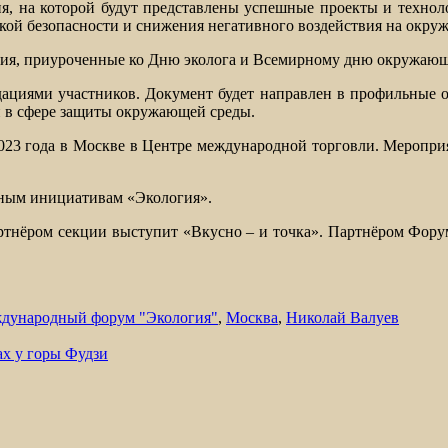
, на которой будут представлены успешные проекты и технол
ской безопасности и снижения негативного воздействия на окру
ия, приуроченные ко Дню эколога и Всемирному дню окружающ
циями участников. Документ будет направлен в профильные ор
и в сфере защиты окружающей среды.
023 года в Москве в Центре международной торговли. Меропри
ным инициативам «Экология».
тнёром секции выступит «Вкусно – и точка». Партнёром Форум
дународный форум "Экология"
,
Москва
,
Николай Валуев
ах у горы Фудзи