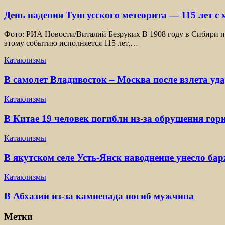
День падения Тунгусского метеорита — 115 лет с
Фото: РИА Новости/Виталий Безруких В 1908 году в Сибири пр
этому событию исполняется 115 лет,…
Катаклизмы
В самолет Владивосток – Москва после взлета уд
Катаклизмы
В Китае 19 человек погибли из-за обрушения гор
Катаклизмы
В якутском селе Усть-Янск наводнение унесло ба
Катаклизмы
В Абхазии из-за камнепада погиб мужчина
Метки