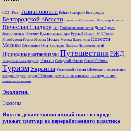
Авиановости
Белгороде
Белгородом
CO2
«Град»
Байкал
Белгородской области
Виктория Абрамченко
Владимир Жданов
Вячеслав Гладков
Глобальное потепление
Денис Буцаев
ГТС
Землетрясения
Краснодарском крае
Курской области
Интернет
МЧС России
Новости
Москве
Минобороны России
Москва
Москвы
Наводнения
Москвы
Олег Белозеров
Образование
Пожары
Приморский край
Путешествия
РЖД
Природные катаклизмы
России
Самарской области
Сергей Собянин
Республика Саха (Якутия)
Туризм
Украины
Шебекино
Ульяновской области
авиакомпании
изменения климата
исследование
городе Шебекино
выездной туризм
капитальный ремонт
Экология.
Экология
Якутск делает экологичный шаг: в городе
уложат тротуар из переработанного пластика