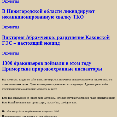
Экология
В Нижегородской области ликвидируют
несанкционированную свалку ТКО
Экология
Виктория Абрамченко: разрушение Каховской
ГЭС – настоящий экоцид
Экология
1300 браконьеров поймали в этом году
Приморские природоохранные инспекторы
Все материалы на данном сайте взяты из открытых источников и предоставляются исключительно в
ознакомительных целях. Права на материалы принадлежат их владельцам. Администрация сайта
ответственности за содержание материала не несет.
Если Вы обнаружили на нашем сайте материалы, которые нарушают авторские права, принадлежащие
Вам, Вашей компании или организации, пожалуйста, сообщите нам.
На сайте могут быть опубликованы материалы 18+!
При цитировании ссылка на источник обязательна.