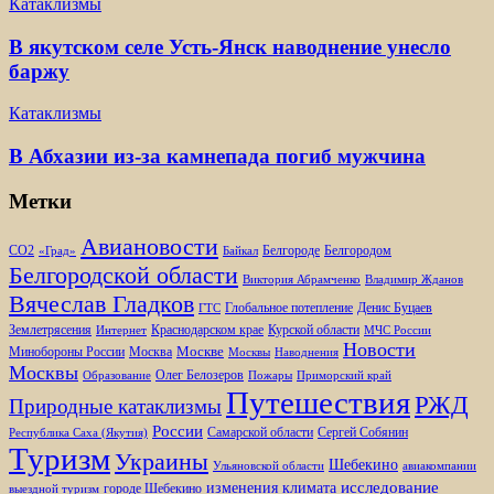
Катаклизмы
В якутском селе Усть-Янск наводнение унесло
баржу
Катаклизмы
В Абхазии из-за камнепада погиб мужчина
Метки
Авиановости
Белгороде
Белгородом
CO2
«Град»
Байкал
Белгородской области
Виктория Абрамченко
Владимир Жданов
Вячеслав Гладков
Глобальное потепление
Денис Буцаев
ГТС
Землетрясения
Краснодарском крае
Курской области
Интернет
МЧС России
Новости
Москве
Минобороны России
Москва
Москвы
Наводнения
Москвы
Олег Белозеров
Образование
Пожары
Приморский край
Путешествия
РЖД
Природные катаклизмы
России
Самарской области
Сергей Собянин
Республика Саха (Якутия)
Туризм
Украины
Шебекино
Ульяновской области
авиакомпании
изменения климата
исследование
городе Шебекино
выездной туризм