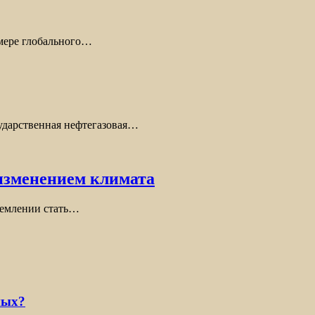
 мере глобального…
сударственная нефтегазовая…
 изменением климата
ремлении стать…
ных?