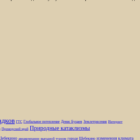
адков
Глобальное потепление
Денис Буцаев
Землетрясения
ГТС
Интернет
Природные катаклизмы
ы
Приморский край
изменения климата
ебекино
городе Шебекино
авиакомпании
выездной туризм