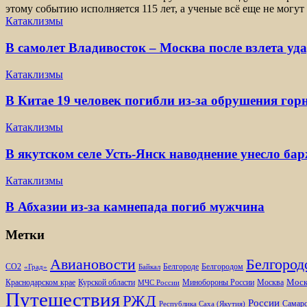
этому событию исполняется 115 лет, а ученые всё еще не могут
Катаклизмы
В самолет Владивосток – Москва после взлета уд
Катаклизмы
В Китае 19 человек погибли из-за обрушения гор
Катаклизмы
В якутском селе Усть-Янск наводнение унесло ба
Катаклизмы
В Абхазии из-за камнепада погиб мужчина
Метки
Белгород
Авиановости
Белгороде
Белгородом
CO2
«Град»
Байкал
Моск
Минобороны России
Краснодарском крае
Курской области
Москва
МЧС России
Путешествия
РЖД
России
Самарс
Республика Саха (Якутия)