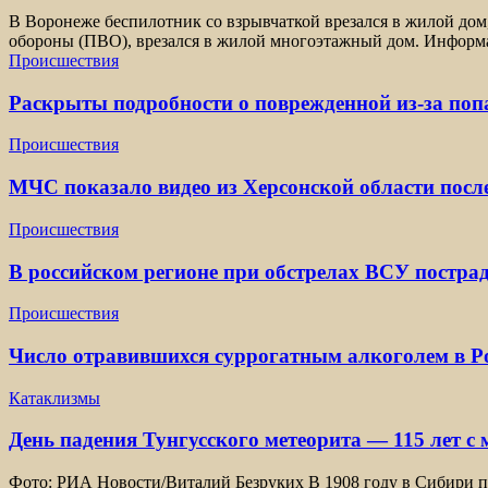
В Воронеже беспилотник со взрывчаткой врезался в жилой дом
обороны (ПВО), врезался в жилой многоэтажный дом. Информа
Происшествия
Раскрыты подробности о поврежденной из-за по
Происшествия
МЧС показало видео из Херсонской области посл
Происшествия
В российском регионе при обстрелах ВСУ постра
Происшествия
Число отравившихся суррогатным алкоголем в Ро
Катаклизмы
День падения Тунгусского метеорита — 115 лет с
Фото: РИА Новости/Виталий Безруких В 1908 году в Сибири пр