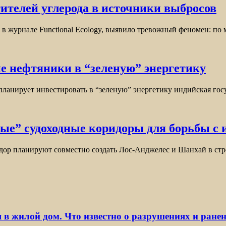
ителей углерода в источники выбросов
в журнале Functional Ecology, выявило тревожный феномен: по
е нефтяники в “зеленую” энергетику
планирует инвестировать в “зеленую” энергетику индийская го
ые” судоходные коридоры для борьбы с
идор планируют совместно создать Лос-Анджелес и Шанхай в ст
 в жилой дом. Что известно о разрушениях и ране