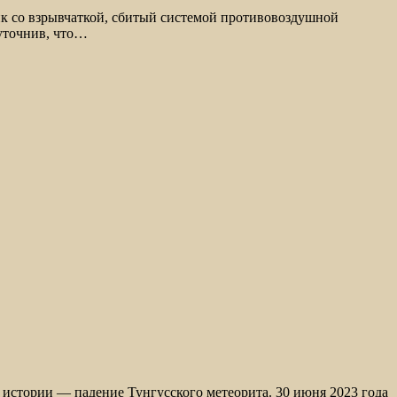
ик со взрывчаткой, сбитый системой противовоздушной
уточнив, что…
истории — падение Тунгусского метеорита. 30 июня 2023 года