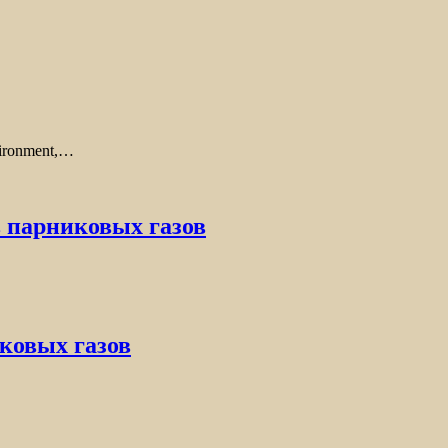
vironment,…
 парниковых газов
иковых газов