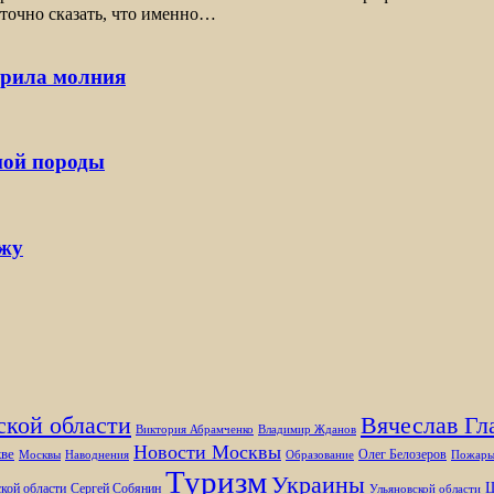
 точно сказать, что именно…
арила молния
ной породы
ржу
ской области
Вячеслав Гл
Виктория Абрамченко
Владимир Жданов
Новости Москвы
ве
Олег Белозеров
Москвы
Наводнения
Образование
Пожар
Туризм
Украины
Ш
кой области
Сергей Собянин
Ульяновской области