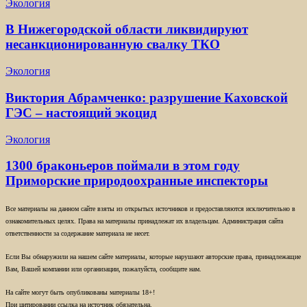
Экология
В Нижегородской области ликвидируют
несанкционированную свалку ТКО
Экология
Виктория Абрамченко: разрушение Каховской
ГЭС – настоящий экоцид
Экология
1300 браконьеров поймали в этом году
Приморские природоохранные инспекторы
Все материалы на данном сайте взяты из открытых источников и предоставляются исключительно в
ознакомительных целях. Права на материалы принадлежат их владельцам. Администрация сайта
ответственности за содержание материала не несет.
Если Вы обнаружили на нашем сайте материалы, которые нарушают авторские права, принадлежащие
Вам, Вашей компании или организации, пожалуйста, сообщите нам.
На сайте могут быть опубликованы материалы 18+!
При цитировании ссылка на источник обязательна.