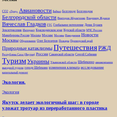
Авиановости
Белгороде
Белгородом
CO2
«Град»
Байкал
Белгородской области
Виктория Абрамченко
Владимир Жданов
Вячеслав Гладков
Глобальное потепление
Денис Буцаев
ГТС
Землетрясения
Краснодарском крае
Курской области
Интернет
МЧС России
Новости
Москве
Минобороны России
Москва
Москвы
Наводнения
Москвы
Олег Белозеров
Образование
Пожары
Приморский край
Путешествия
РЖД
Природные катаклизмы
России
Самарской области
Сергей Собянин
Республика Саха (Якутия)
Туризм
Украины
Шебекино
Ульяновской области
авиакомпании
изменения климата
исследование
городе Шебекино
выездной туризм
капитальный ремонт
Экология.
Экология
Якутск делает экологичный шаг: в городе
уложат тротуар из переработанного пластика