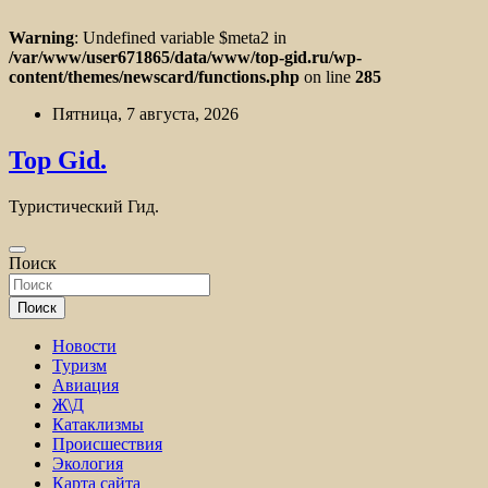
Warning
: Undefined variable $meta2 in
/var/www/user671865/data/www/top-gid.ru/wp-
content/themes/newscard/functions.php
on line
285
Перейти
Пятница, 7 августа, 2026
к
содержимому
Top Gid.
Туристический Гид.
Поиск
Поиск
Новости
Туризм
Авиация
Ж\Д
Катаклизмы
Происшествия
Экология
Карта сайта