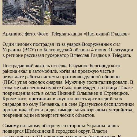
Архивное фото. Фото: Telegram-канал «Настоящий Гладков»
Один человек пострадал из-за ударов Вооруженных сил
Украины (ВСУ) по Белгородской области 4 июня. О ситуации
в регионе рассказал губернатор Вячеслав Гладков в Telegram.
Пострадавший житель поселка Разумное Белгородского
района ехал в автомобиле, когда на проезжую часть в
результате работы системы противовоздушной обороны
(ПВО) упал осколок снаряда. Мужчину госпитализировали. В
этом же населенном пункте была повреждена теплица. Также
повреждения есть в селах Нижний Ольшанец и Стрелецкое.
Кроме того, противник выпустил шесть артиллерийских
снарядов по селу Нечаевка, а в селе Драгунское беспилотники
противника сбросили два самодельных взрывных устройства,
повредив один из энергетических объектов.
Самому сильному обстрелу со стороны Украины вновь
подвергся Шебекинский городской округ. Власти
зафиксировали 611 прилетов различных боеприпасов. В