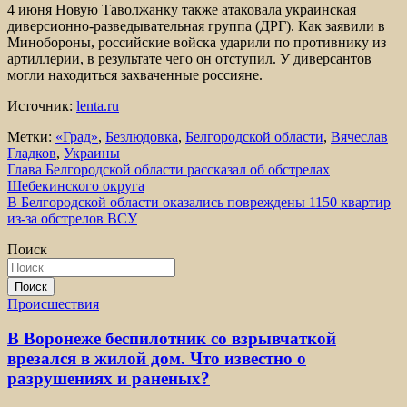
4 июня Новую Таволжанку также атаковала украинская
диверсионно-разведывательная группа (ДРГ). Как заявили в
Минобороны, российские войска ударили по противнику из
артиллерии, в результате чего он отступил. У диверсантов
могли находиться захваченные россияне.
Источник:
lenta.ru
Метки:
«Град»
,
Безлюдовка
,
Белгородской области
,
Вячеслав
Гладков
,
Украины
Навигация
Глава Белгородской области рассказал об обстрелах
Шебекинского округа
по
В Белгородской области оказались повреждены 1150 квартир
записям
из-за обстрелов ВСУ
Поиск
Поиск
Происшествия
В Воронеже беспилотник со взрывчаткой
врезался в жилой дом. Что известно о
разрушениях и раненых?