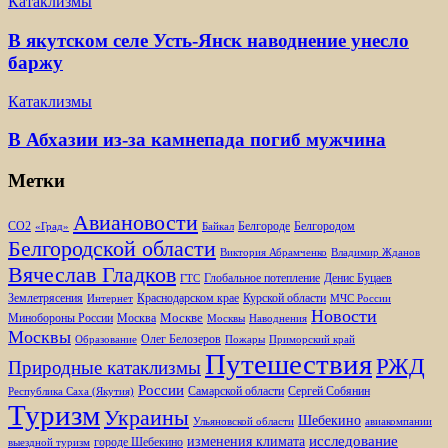
Катаклизмы
В якутском селе Усть-Янск наводнение унесло
баржу
Катаклизмы
В Абхазии из-за камнепада погиб мужчина
Метки
Авиановости
Белгороде
Белгородом
CO2
«Град»
Байкал
Белгородской области
Виктория Абрамченко
Владимир Жданов
Вячеслав Гладков
Глобальное потепление
Денис Буцаев
ГТС
Землетрясения
Краснодарском крае
Курской области
Интернет
МЧС России
Новости
Москве
Минобороны России
Москва
Москвы
Наводнения
Москвы
Олег Белозеров
Образование
Пожары
Приморский край
Путешествия
РЖД
Природные катаклизмы
России
Самарской области
Сергей Собянин
Республика Саха (Якутия)
Туризм
Украины
Шебекино
Ульяновской области
авиакомпании
изменения климата
исследование
городе Шебекино
выездной туризм