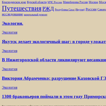
Моск
Минобороны России
Краснодарском крае
Курской области
Москва
МЧС России
Путешествия
РЖД
России
Самарс
Республика Саха (Якутия)
исследование
капитальный ремонт
Экология.
Экология
Якутск делает экологичный шаг: в городе уложат
Экология
В Нижегородской области ликвидируют несанкц
Экология
Виктория Абрамченко: разрушение Каховской ГЭ
Экология
1300 браконьеров поймали в этом году Приморс