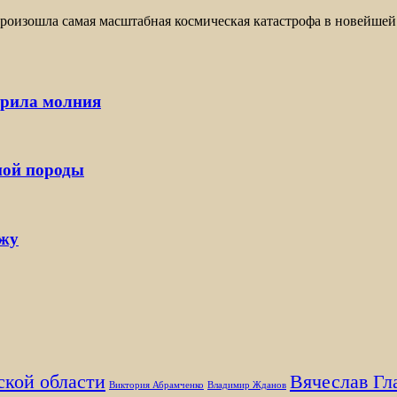
оизошла самая масштабная космическая катастрофа в новейшей 
арила молния
ной породы
ржу
ской области
Вячеслав Гл
Виктория Абрамченко
Владимир Жданов