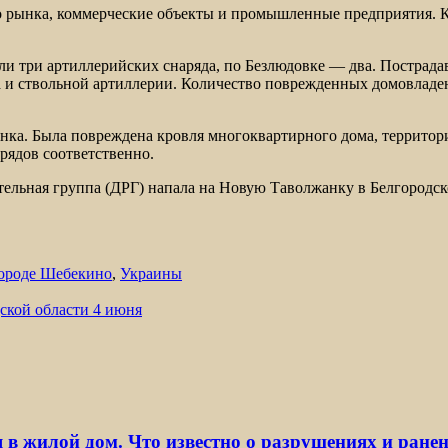
о рынка, коммерческие объекты и промышленные предприятия. 
 три артиллерийских снаряда, по Безлюдовке — два. Пострада
 и ствольной артиллерии. Количество поврежденных домовладен
ка. Была повреждена кровля многоквартирного дома, территори
рядов соответственно.
тельная группа (ДРГ) напала на Новую Таволжанку в Белгородско
ороде Шебекино
,
Украины
дской области 4 июня
 в жилой дом. Что известно о разрушениях и ране