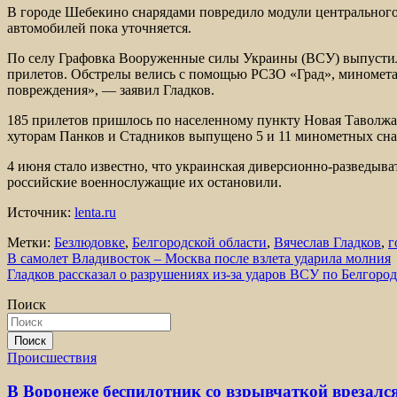
В городе Шебекино снарядами повредило модули центральног
автомобилей пока уточняется.
По селу Графовка Вооруженные силы Украины (ВСУ) выпустили
прилетов. Обстрелы велись с помощью РСЗО «Град», миномета
повреждения», — заявил Гладков.
185 прилетов пришлось по населенному пункту Новая Таволжан
хуторам Панков и Стадников выпущено 5 и 11 минометных сна
4 июня стало известно, что украинская диверсионно-разведыва
российские военнослужащие их остановили.
Источник:
lenta.ru
Метки:
Безлюдовке
,
Белгородской области
,
Вячеслав Гладков
,
г
Навигация
В самолет Владивосток – Москва после взлета ударила молния
Гладков рассказал о разрушениях из-за ударов ВСУ по Белгоро
по
Поиск
записям
Поиск
Происшествия
В Воронеже беспилотник со взрывчаткой врезался