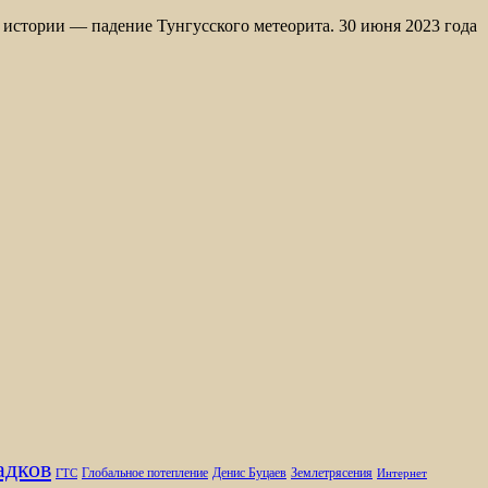
истории — падение Тунгусского метеорита. 30 июня 2023 года
адков
Глобальное потепление
Денис Буцаев
Землетрясения
ГТС
Интернет