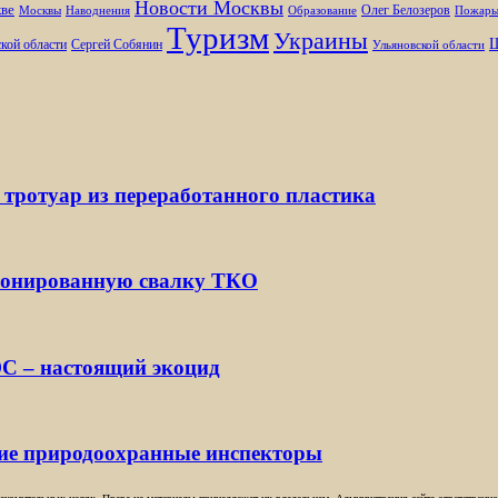
Новости Москвы
ве
Олег Белозеров
Москвы
Наводнения
Образование
Пожар
Туризм
Украины
Ш
кой области
Сергей Собянин
Ульяновской области
 тротуар из переработанного пластика
ионированную свалку ТКО
С – настоящий экоцид
кие природоохранные инспекторы