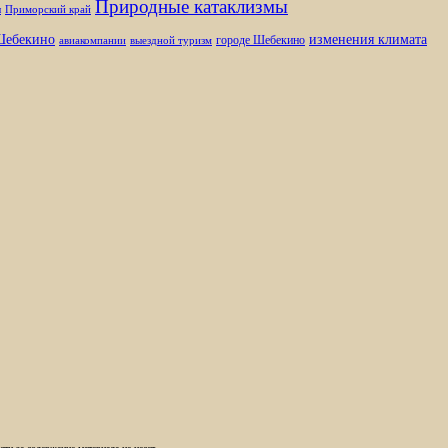
Природные катаклизмы
ы
Приморский край
изменения климата
ебекино
городе Шебекино
авиакомпании
выездной туризм