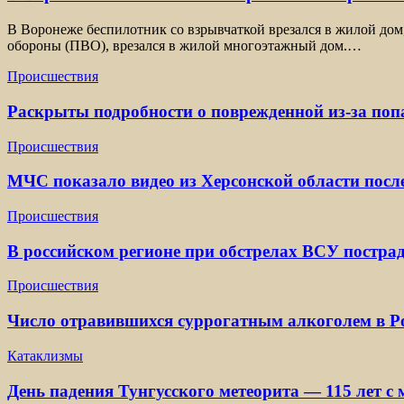
В Воронеже беспилотник со взрывчаткой врезался в жилой дом
обороны (ПВО), врезался в жилой многоэтажный дом.…
Происшествия
Раскрыты подробности о поврежденной из-за по
Происшествия
МЧС показало видео из Херсонской области посл
Происшествия
В российском регионе при обстрелах ВСУ постра
Происшествия
Число отравившихся суррогатным алкоголем в Ро
Катаклизмы
День падения Тунгусского метеорита — 115 лет с