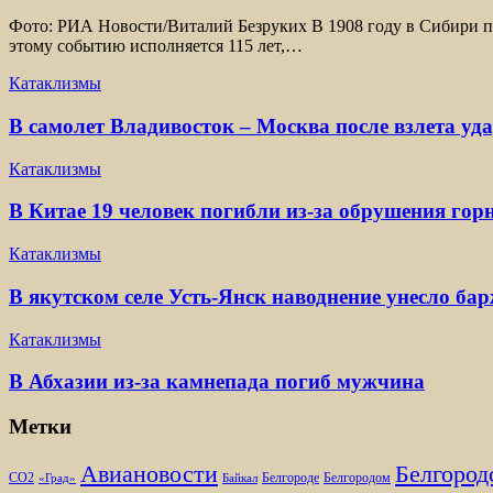
Фото: РИА Новости/Виталий Безруких В 1908 году в Сибири пр
этому событию исполняется 115 лет,…
Катаклизмы
В самолет Владивосток – Москва после взлета уд
Катаклизмы
В Китае 19 человек погибли из-за обрушения гор
Катаклизмы
В якутском селе Усть-Янск наводнение унесло ба
Катаклизмы
В Абхазии из-за камнепада погиб мужчина
Метки
Белгород
Авиановости
Белгороде
Белгородом
CO2
«Град»
Байкал