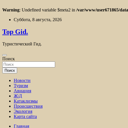
Warning
: Undefined variable $meta2 in
/var/www/user671865/data
Перейти
Суббота, 8 августа, 2026
к
содержимому
Top Gid.
Туристический Гид.
Поиск
Поиск
Новости
Туризм
Авиация
Ж\Д
Катаклизмы
Происшествия
Экология
Карта сайта
Главная