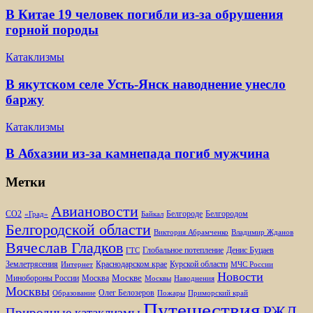
В Китае 19 человек погибли из-за обрушения
горной породы
Катаклизмы
В якутском селе Усть-Янск наводнение унесло
баржу
Катаклизмы
В Абхазии из-за камнепада погиб мужчина
Метки
Авиановости
Белгороде
Белгородом
CO2
«Град»
Байкал
Белгородской области
Виктория Абрамченко
Владимир Жданов
Вячеслав Гладков
Глобальное потепление
Денис Буцаев
ГТС
Землетрясения
Краснодарском крае
Курской области
Интернет
МЧС России
Новости
Москве
Минобороны России
Москва
Москвы
Наводнения
Москвы
Олег Белозеров
Образование
Пожары
Приморский край
Путешествия
РЖД
Природные катаклизмы