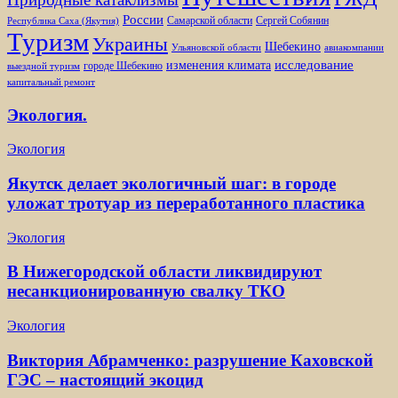
России
Самарской области
Сергей Собянин
Республика Саха (Якутия)
Туризм
Украины
Шебекино
Ульяновской области
авиакомпании
изменения климата
исследование
городе Шебекино
выездной туризм
капитальный ремонт
Экология.
Экология
Якутск делает экологичный шаг: в городе
уложат тротуар из переработанного пластика
Экология
В Нижегородской области ликвидируют
несанкционированную свалку ТКО
Экология
Виктория Абрамченко: разрушение Каховской
ГЭС – настоящий экоцид