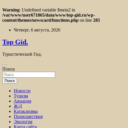
Warning
: Undefined variable $meta2 in
/var/www/user671865/data/www/top-gid.ru/wp-
content/themes/newscard/functions.php
on line
285
Перейти
Четверг, 6 августа, 2026
к
содержимому
Top Gid.
Туристический Гид.
Поиск
Поиск
Новости
Туризм
Авиация
Ж\Д
Катаклизмы
Происшествия
Экология
Карта сайта