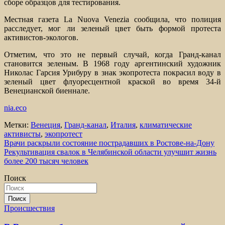
сборе образцов для тестирования.
Местная газета La Nuova Venezia сообщила, что полиция
расследует, мог ли зеленый цвет быть формой протеста
активистов-экологов.
Отметим, что это не первый случай, когда Гранд-канал
становится зеленым. В 1968 году аргентинский художник
Николас Гарсия Урибуру в знак экопротеста покрасил воду в
зеленый цвет флуоресцентной краской во время 34-й
Венецианской биеннале.
nia.eco
Метки:
Венеция
,
Гранд-канал
,
Италия
,
климатические
активисты
,
экопротест
Навигация
Врачи раскрыли состояние пострадавших в Ростове-на-Дону
Рекультивация свалок в Челябинской области улучшит жизнь
по
более 200 тысяч человек
записям
Поиск
Поиск
Происшествия