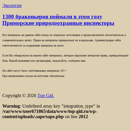
Экология
1300 браконьеров поймали в этом году
Приморские природоохранные инспекторы
Все материалы на данном сайте взяты из открытых источников и предоставляются исключительно в
ознакомительных целях. Права на материалы принадлежат их владельцам. Администрация сайта
ответственности за содержание материала не несет.
Если Вы обнаружили на нашем сайте материалы, которые нарушают авторские права, принадлежащие
Вам, Вашей компании или организации, пожалуйста, сообщите нам.
На сайте могут быть опубликованы материалы 18+!
При цитировании ссылка на источник обязательна.
Copyright © 2026
Top Gid.
Warning
: Undefined array key "integration_type" in
/var/www/user671865/data/www/top-gid.ru/wp-
content/uploads/.sape/sape.php
on line
2012