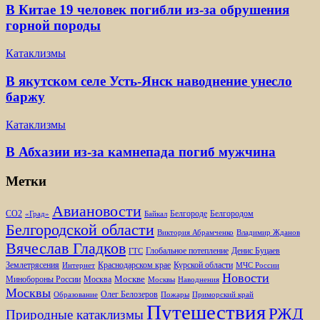
В Китае 19 человек погибли из-за обрушения
горной породы
Катаклизмы
В якутском селе Усть-Янск наводнение унесло
баржу
Катаклизмы
В Абхазии из-за камнепада погиб мужчина
Метки
Авиановости
Белгороде
Белгородом
CO2
«Град»
Байкал
Белгородской области
Виктория Абрамченко
Владимир Жданов
Вячеслав Гладков
Глобальное потепление
Денис Буцаев
ГТС
Землетрясения
Краснодарском крае
Курской области
Интернет
МЧС России
Новости
Москве
Минобороны России
Москва
Москвы
Наводнения
Москвы
Олег Белозеров
Образование
Пожары
Приморский край
Путешествия
РЖД
Природные катаклизмы