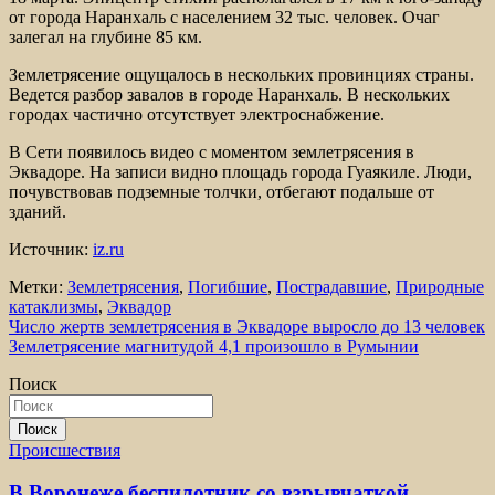
от города Наранхаль с населением 32 тыс. человек. Очаг
залегал на глубине 85 км.
Землетрясение ощущалось в нескольких провинциях страны.
Ведется разбор завалов в городе Наранхаль. В нескольких
городах частично отсутствует электроснабжение.
В Сети появилось видео с моментом землетрясения в
Эквадоре. На записи видно площадь города Гуаякиле. Люди,
почувствовав подземные толчки, отбегают подальше от
зданий.
Источник:
iz.ru
Метки:
Землетрясения
,
Погибшие
,
Пострадавшие
,
Природные
катаклизмы
,
Эквадор
Навигация
Число жертв землетрясения в Эквадоре выросло до 13 человек
Землетрясение магнитудой 4,1 произошло в Румынии
по
Поиск
записям
Поиск
Происшествия
В Воронеже беспилотник со взрывчаткой