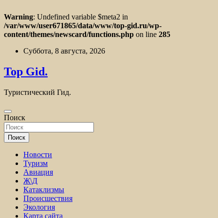
Warning
: Undefined variable $meta2 in
/var/www/user671865/data/www/top-gid.ru/wp-
content/themes/newscard/functions.php
on line
285
Перейти
Суббота, 8 августа, 2026
к
содержимому
Top Gid.
Туристический Гид.
Поиск
Поиск
Новости
Туризм
Авиация
Ж\Д
Катаклизмы
Происшествия
Экология
Карта сайта