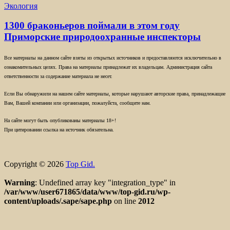
Экология
1300 браконьеров поймали в этом году
Приморские природоохранные инспекторы
Все материалы на данном сайте взяты из открытых источников и предоставляются исключительно в
ознакомительных целях. Права на материалы принадлежат их владельцам. Администрация сайта
ответственности за содержание материала не несет.
Если Вы обнаружили на нашем сайте материалы, которые нарушают авторские права, принадлежащие
Вам, Вашей компании или организации, пожалуйста, сообщите нам.
На сайте могут быть опубликованы материалы 18+!
При цитировании ссылка на источник обязательна.
Copyright © 2026
Top Gid.
Warning
: Undefined array key "integration_type" in
/var/www/user671865/data/www/top-gid.ru/wp-
content/uploads/.sape/sape.php
on line
2012