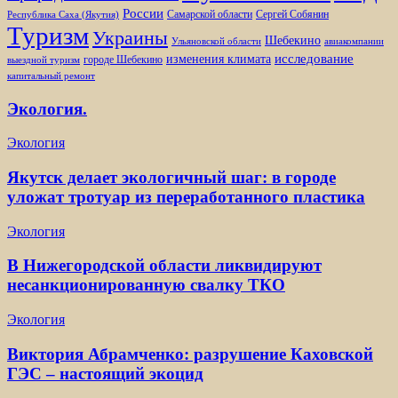
России
Самарской области
Сергей Собянин
Республика Саха (Якутия)
Туризм
Украины
Шебекино
Ульяновской области
авиакомпании
изменения климата
исследование
городе Шебекино
выездной туризм
капитальный ремонт
Экология.
Экология
Якутск делает экологичный шаг: в городе
уложат тротуар из переработанного пластика
Экология
В Нижегородской области ликвидируют
несанкционированную свалку ТКО
Экология
Виктория Абрамченко: разрушение Каховской
ГЭС – настоящий экоцид