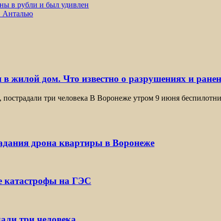
ены в рубли и был удивлен
в Анталью
 в жилой дом. Что известно о разрушениях и ране
, пострадали три человека В Воронеже утром 9 июня беспилотн
падания дрона квартиры в Воронеже
е катастрофы на ГЭС
дали три человека