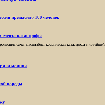
ссии превысило 100 человек
 момента катастрофы
оизошла самая масштабная космическая катастрофа в новейшей 
арила молния
ной породы
ржу