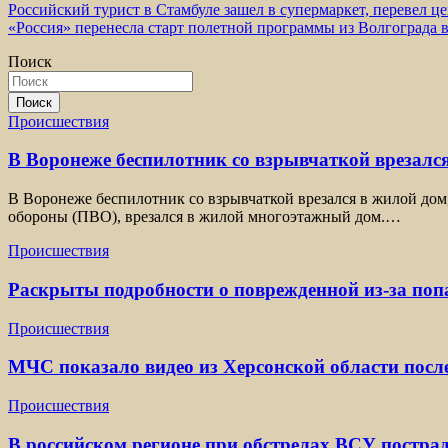
Навигация
Российский турист в Стамбуле зашел в супермаркет, перевел ц
«Россия» перенесла старт полетной программы из Волгограда 
по
Поиск
записям
Поиск
Происшествия
В Воронеже беспилотник со взрывчаткой врезался
В Воронеже беспилотник со взрывчаткой врезался в жилой дом
обороны (ПВО), врезался в жилой многоэтажный дом.…
Происшествия
Раскрыты подробности о поврежденной из-за по
Происшествия
МЧС показало видео из Херсонской области посл
Происшествия
В российском регионе при обстрелах ВСУ постра