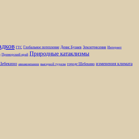
адков
Глобальное потепление
Денис Буцаев
Землетрясения
ГТС
Интернет
Природные катаклизмы
ы
Приморский край
изменения климата
ебекино
городе Шебекино
авиакомпании
выездной туризм