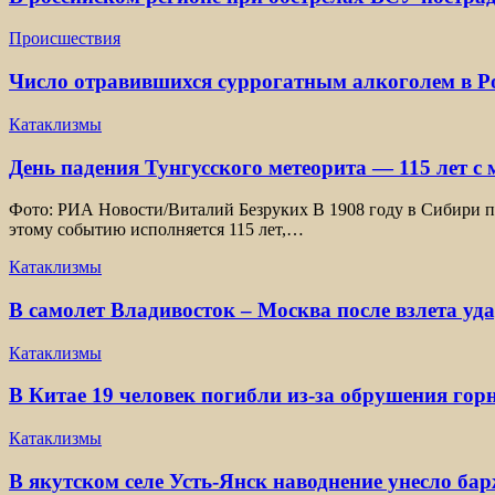
Происшествия
Число отравившихся суррогатным алкоголем в Ро
Катаклизмы
День падения Тунгусского метеорита — 115 лет с
Фото: РИА Новости/Виталий Безруких В 1908 году в Сибири пр
этому событию исполняется 115 лет,…
Катаклизмы
В самолет Владивосток – Москва после взлета уд
Катаклизмы
В Китае 19 человек погибли из-за обрушения гор
Катаклизмы
В якутском селе Усть-Янск наводнение унесло ба