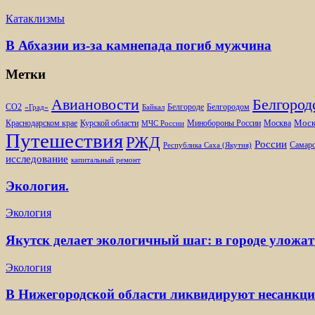
Катаклизмы
В Абхазии из-за камнепада погиб мужчина
Метки
Белгород
Авиановости
Белгороде
Белгородом
CO2
«Град»
Байкал
Моск
Минобороны России
Краснодарском крае
Курской области
Москва
МЧС России
Путешествия
РЖД
России
Самарс
Республика Саха (Якутия)
исследование
капитальный ремонт
Экология.
Экология
Якутск делает экологичный шаг: в городе уложат
Экология
В Нижегородской области ликвидируют несанкц