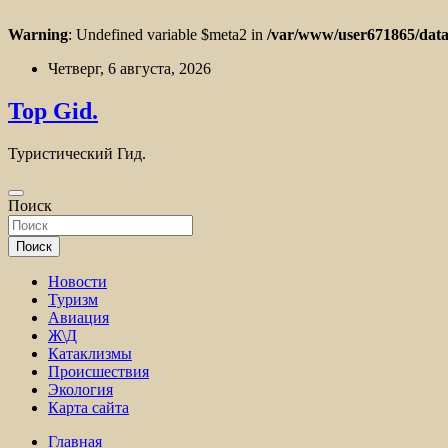
Warning
: Undefined variable $meta2 in
/var/www/user671865/data
Перейти
Четверг, 6 августа, 2026
к
содержимому
Top Gid.
Туристический Гид.
Поиск
Поиск
Новости
Туризм
Авиация
Ж\Д
Катаклизмы
Происшествия
Экология
Карта сайта
Главная