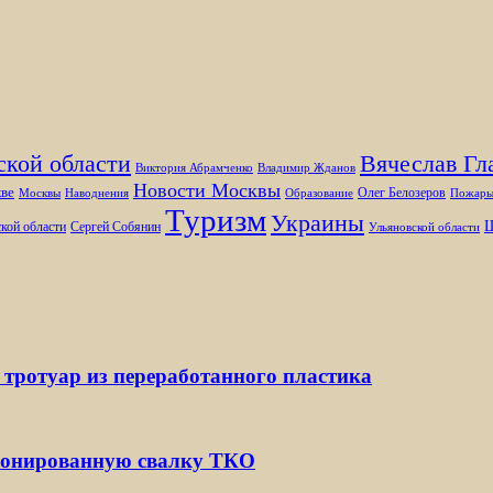
ской области
Вячеслав Гл
Виктория Абрамченко
Владимир Жданов
Новости Москвы
ве
Олег Белозеров
Москвы
Наводнения
Образование
Пожар
Туризм
Украины
Ш
кой области
Сергей Собянин
Ульяновской области
 тротуар из переработанного пластика
ионированную свалку ТКО