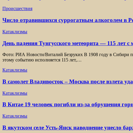
Происшествия
Число отравившихся суррогатным алкоголем в Ро
Катаклизмы
День падения Тунгусского метеорита — 115 лет с
Фото: РИА Новости/Виталий Безруких В 1908 году в Сибири пр
этому событию исполняется 115 лет,…
Катаклизмы
В самолет Владивосток – Москва после взлета уд
Катаклизмы
В Китае 19 человек погибли из-за обрушения гор
Катаклизмы
В якутском селе Усть-Янск наводнение унесло ба