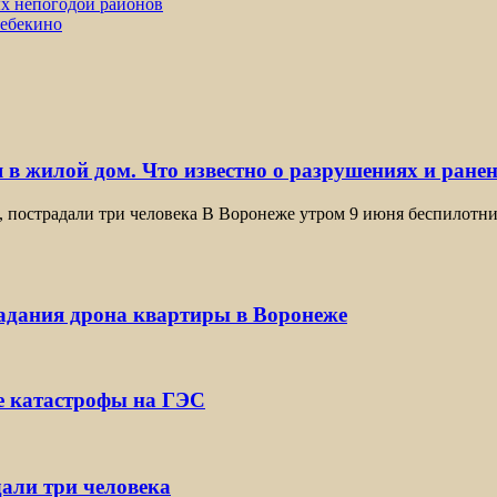
ых непогодой районов
Шебекино
 в жилой дом. Что известно о разрушениях и ране
, пострадали три человека В Воронеже утром 9 июня беспилотн
падания дрона квартиры в Воронеже
е катастрофы на ГЭС
дали три человека