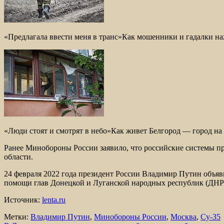
«Предлагала ввести меня в транс»Как мошенники и гадалки н
«Люди стоят и смотрят в небо»Как живет Белгород — город на
Ранее Минобороны России заявило, что российские системы п
области.
24 февраля 2022 года президент России Владимир Путин объяви
помощи глав Донецкой и Луганской народных республик (ДНР
Источник:
lenta.ru
Метки:
Владимир Путин
,
Минобороны России
,
Москва
,
Су-35