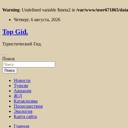
Warning
: Undefined variable $meta2 in
/var/www/user671865/data
Перейти
Четверг, 6 августа, 2026
к
содержимому
Top Gid.
Туристический Гид.
Поиск
Поиск
Новости
Туризм
Авиация
Ж\Д
Катаклизмы
Происшествия
Экология
Карта сайта
Главная