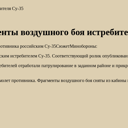
ителя Су-35
нты воздушного боя истребите
противника российским Су-35СюжетМинобороны:
ским истребителем Су-35. Соответствующий ролик опубликован
ебителей отработали патрулирование в заданном районе и при
молет противника. Фрагменты воздушного боя сняты из кабины п