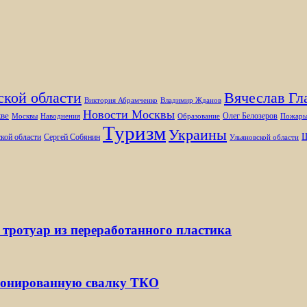
ской области
Вячеслав Гл
Виктория Абрамченко
Владимир Жданов
Новости Москвы
ве
Олег Белозеров
Москвы
Наводнения
Образование
Пожар
Туризм
Украины
Ш
кой области
Сергей Собянин
Ульяновской области
 тротуар из переработанного пластика
ионированную свалку ТКО