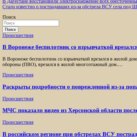
Навигация
В Дагестане восстановили электроснабжение всех обесточенн
Стало известно о пострадавших из-за обстрела ВСУ села под 
по
Поиск
записям
Поиск
Происшествия
В Воронеже беспилотник со взрывчаткой врезался
В Воронеже беспилотник со взрывчаткой врезался в жилой дом
обороны (ПВО), врезался в жилой многоэтажный дом.…
Происшествия
Раскрыты подробности о поврежденной из-за по
Происшествия
МЧС показало видео из Херсонской области посл
Происшествия
В российском регионе при обстрелах ВСУ постра