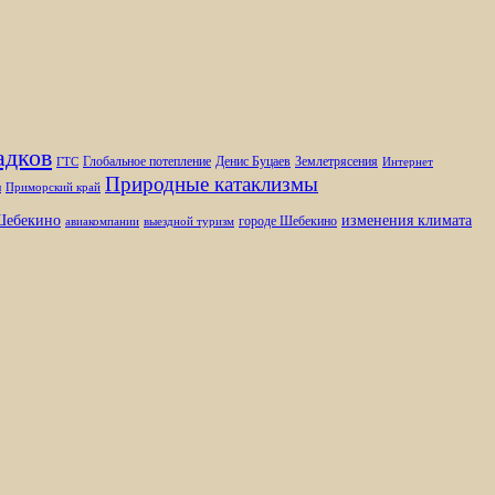
адков
Глобальное потепление
Денис Буцаев
Землетрясения
ГТС
Интернет
Природные катаклизмы
ы
Приморский край
изменения климата
ебекино
городе Шебекино
авиакомпании
выездной туризм