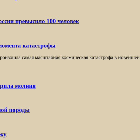
ссии превысило 100 человек
 момента катастрофы
оизошла самая масштабная космическая катастрофа в новейшей 
арила молния
ной породы
ржу