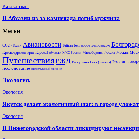
Катаклизмы
В Абхазии из-за камнепада погиб мужчина
Метки
Белгород
Авиановости
Белгороде
Белгородом
CO2
«Град»
Байкал
Моск
Минобороны России
Краснодарском крае
Курской области
Москва
МЧС России
Путешествия
РЖД
России
Самарс
Республика Саха (Якутия)
исследование
капитальный ремонт
Экология.
Экология
Якутск делает экологичный шаг: в городе уложат
Экология
В Нижегородской области ликвидируют несанкц