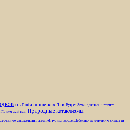
адков
Глобальное потепление
Денис Буцаев
Землетрясения
ГТС
Интернет
Природные катаклизмы
ы
Приморский край
изменения климата
ебекино
городе Шебекино
авиакомпании
выездной туризм