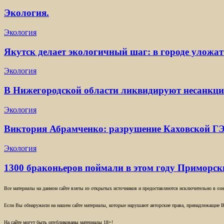
Экология.
Экология
Якутск делает экологичный шаг: в городе уложат
Экология
В Нижегородской области ликвидируют несанкц
Экология
Виктория Абрамченко: разрушение Каховской ГЭ
Экология
1300 браконьеров поймали в этом году Приморс
Все материалы на данном сайте взяты из открытых источников и предоставляются исключительно в озна
Если Вы обнаружили на нашем сайте материалы, которые нарушают авторские права, принадлежащие В
На сайте могут быть опубликованы материалы 18+!