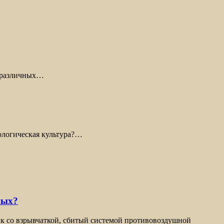
з различных…
ологическая культура?…
ных?
ик со взрывчаткой, сбитый системой противовоздушной