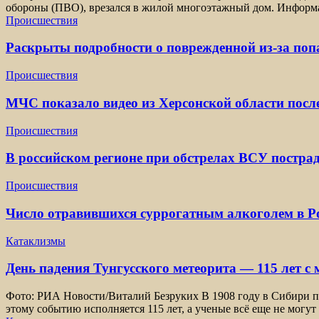
обороны (ПВО), врезался в жилой многоэтажный дом. Информа
Происшествия
Раскрыты подробности о поврежденной из-за по
Происшествия
МЧС показало видео из Херсонской области посл
Происшествия
В российском регионе при обстрелах ВСУ постра
Происшествия
Число отравившихся суррогатным алкоголем в Ро
Катаклизмы
День падения Тунгусского метеорита — 115 лет с
Фото: РИА Новости/Виталий Безруких В 1908 году в Сибири пр
этому событию исполняется 115 лет, а ученые всё еще не могут