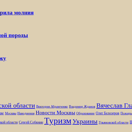
арила молния
ной породы
ржу
ской области
Вячеслав Гл
Виктория Абрамченко
Владимир Жданов
Новости Москвы
ве
Олег Белозеров
Москвы
Наводнения
Образование
Пожар
Туризм
Украины
Ш
кой области
Сергей Собянин
Ульяновской области