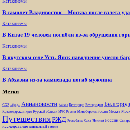
Катаклизмы
В самолет Владивосток – Москва после взлета уд
Катаклизмы
В Китае 19 человек погибли из-за обрушения гор
Катаклизмы
В якутском селе Усть-Янск наводнение унесло ба
Катаклизмы
В Абхазии из-за камнепада погиб мужчина
Метки
Белгород
Авиановости
Белгороде
Белгородом
CO2
«Град»
Байкал
Моск
Минобороны России
Краснодарском крае
Курской области
Москва
МЧС России
Путешествия
РЖД
России
Самарс
Республика Саха (Якутия)
исследование
капитальный ремонт