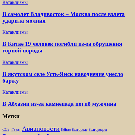
Катаклизмы
В самолет Владивосток – Москва после взлета
ударила молния
Катаклизмы
В Китае 19 человек погибли из-за обрушения
горной породы
Катаклизмы
В якутском селе Усть-Янск наводнение унесло
баржу
Катаклизмы
В Абхазии из-за камнепада погиб мужчина
Метки
Авиановости
Белгороде
Белгородом
CO2
«Град»
Байкал