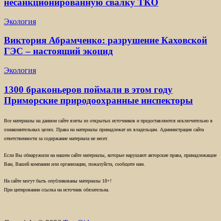
несанкционированную свалку ТКО
Экология
Виктория Абрамченко: разрушение Каховской
ГЭС – настоящий экоцид
Экология
1300 браконьеров поймали в этом году
Приморские природоохранные инспекторы
Все материалы на данном сайте взяты из открытых источников и предоставляются исключительно в
ознакомительных целях. Права на материалы принадлежат их владельцам. Администрация сайта
ответственности за содержание материала не несет.
Если Вы обнаружили на нашем сайте материалы, которые нарушают авторские права, принадлежащие
Вам, Вашей компании или организации, пожалуйста, сообщите нам.
На сайте могут быть опубликованы материалы 18+!
При цитировании ссылка на источник обязательна.