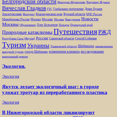
Белгородской области
Виктория Абрамченко
Владимир Жданов
Вячеслав Гладков
Глобальное потепление
Денис Буцаев
ГТС
Землетрясения
Краснодарском крае
Курской области
Интернет
МЧС России
Новости
Москве
Минобороны России
Москва
Москвы
Наводнения
Москвы
Олег Белозеров
Образование
Пожары
Приморский край
Путешествия
РЖД
Природные катаклизмы
России
Самарской области
Сергей Собянин
Республика Саха (Якутия)
Туризм
Украины
Шебекино
Ульяновской области
авиакомпании
изменения климата
исследование
городе Шебекино
выездной туризм
капитальный ремонт
Экология.
Экология
Якутск делает экологичный шаг: в городе
уложат тротуар из переработанного пластика
Экология
В Нижегородской области ликвидируют