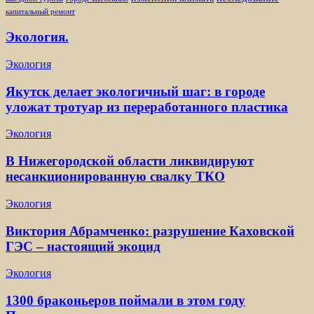
капитальный ремонт
Экология.
Экология
Якутск делает экологичный шаг: в городе
уложат тротуар из переработанного пластика
Экология
В Нижегородской области ликвидируют
несанкционированную свалку ТКО
Экология
Виктория Абрамченко: разрушение Каховской
ГЭС – настоящий экоцид
Экология
1300 браконьеров поймали в этом году