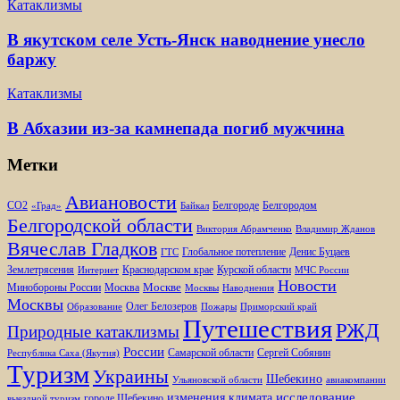
Катаклизмы
В якутском селе Усть-Янск наводнение унесло
баржу
Катаклизмы
В Абхазии из-за камнепада погиб мужчина
Метки
Авиановости
Белгороде
Белгородом
CO2
«Град»
Байкал
Белгородской области
Виктория Абрамченко
Владимир Жданов
Вячеслав Гладков
Глобальное потепление
Денис Буцаев
ГТС
Землетрясения
Краснодарском крае
Курской области
Интернет
МЧС России
Новости
Москве
Минобороны России
Москва
Москвы
Наводнения
Москвы
Олег Белозеров
Образование
Пожары
Приморский край
Путешествия
РЖД
Природные катаклизмы
России
Самарской области
Сергей Собянин
Республика Саха (Якутия)
Туризм
Украины
Шебекино
Ульяновской области
авиакомпании
изменения климата
исследование
городе Шебекино
выездной туризм