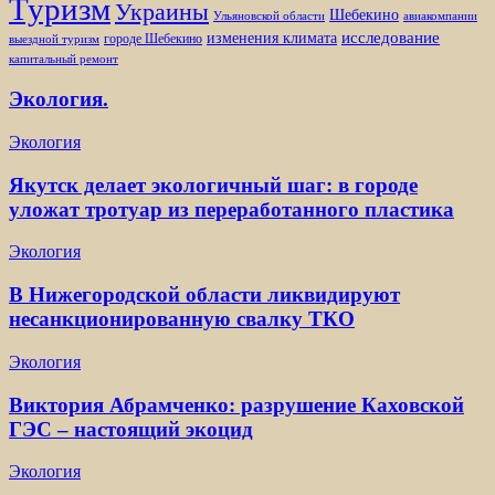
Туризм
Украины
Шебекино
Ульяновской области
авиакомпании
изменения климата
исследование
городе Шебекино
выездной туризм
капитальный ремонт
Экология.
Экология
Якутск делает экологичный шаг: в городе
уложат тротуар из переработанного пластика
Экология
В Нижегородской области ликвидируют
несанкционированную свалку ТКО
Экология
Виктория Абрамченко: разрушение Каховской
ГЭС – настоящий экоцид
Экология