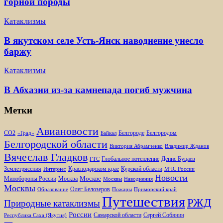
горной породы
Катаклизмы
В якутском селе Усть-Янск наводнение унесло
баржу
Катаклизмы
В Абхазии из-за камнепада погиб мужчина
Метки
Авиановости
Белгороде
Белгородом
CO2
«Град»
Байкал
Белгородской области
Виктория Абрамченко
Владимир Жданов
Вячеслав Гладков
Глобальное потепление
Денис Буцаев
ГТС
Землетрясения
Краснодарском крае
Курской области
Интернет
МЧС России
Новости
Москве
Минобороны России
Москва
Москвы
Наводнения
Москвы
Олег Белозеров
Образование
Пожары
Приморский край
Путешествия
РЖД
Природные катаклизмы
России
Самарской области
Сергей Собянин
Республика Саха (Якутия)