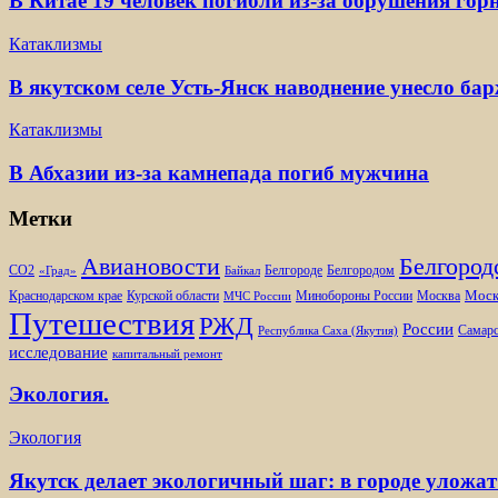
В Китае 19 человек погибли из-за обрушения гор
Катаклизмы
В якутском селе Усть-Янск наводнение унесло ба
Катаклизмы
В Абхазии из-за камнепада погиб мужчина
Метки
Белгород
Авиановости
Белгороде
Белгородом
CO2
«Град»
Байкал
Моск
Минобороны России
Краснодарском крае
Курской области
Москва
МЧС России
Путешествия
РЖД
России
Самарс
Республика Саха (Якутия)
исследование
капитальный ремонт
Экология.
Экология
Якутск делает экологичный шаг: в городе уложат