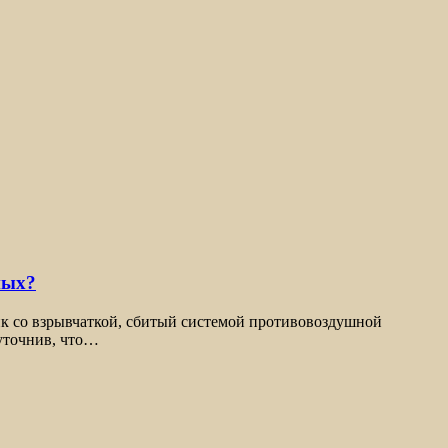
ных?
ик со взрывчаткой, сбитый системой противовоздушной
уточнив, что…