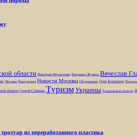
ной породы
ржу
ской области
Вячеслав Гл
Виктория Абрамченко
Владимир Жданов
Новости Москвы
ве
Олег Белозеров
Москвы
Наводнения
Образование
Пожар
Туризм
Украины
Ш
кой области
Сергей Собянин
Ульяновской области
 тротуар из переработанного пластика