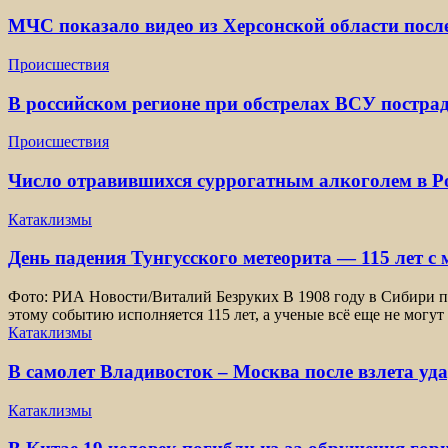
МЧС показало видео из Херсонской области посл
Происшествия
В российском регионе при обстрелах ВСУ постра
Происшествия
Число отравившихся суррогатным алкоголем в Ро
Катаклизмы
День падения Тунгусского метеорита — 115 лет с
Фото: РИА Новости/Виталий Безруких В 1908 году в Сибири пр
этому событию исполняется 115 лет, а ученые всё еще не могут
Катаклизмы
В самолет Владивосток – Москва после взлета уд
Катаклизмы