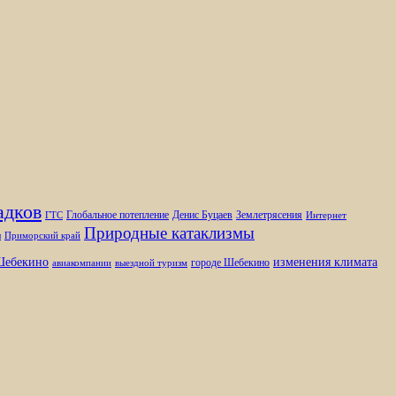
адков
Глобальное потепление
Денис Буцаев
Землетрясения
ГТС
Интернет
Природные катаклизмы
ы
Приморский край
изменения климата
ебекино
городе Шебекино
авиакомпании
выездной туризм