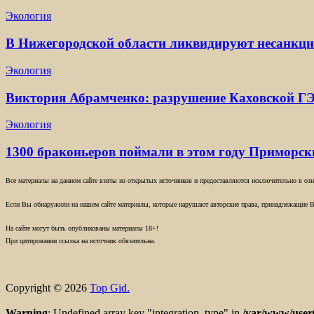
Экология
В Нижегородской области ликвидируют несанкц
Экология
Виктория Абрамченко: разрушение Каховской ГЭ
Экология
1300 браконьеров поймали в этом году Приморс
Все материалы на данном сайте взяты из открытых источников и предоставляются исключительно в озна
Если Вы обнаружили на нашем сайте материалы, которые нарушают авторские права, принадлежащие В
На сайте могут быть опубликованы материалы 18+!
При цитировании ссылка на источник обязательна.
Copyright © 2026
Top Gid.
Warning
: Undefined array key "integration_type" in
/var/www/user