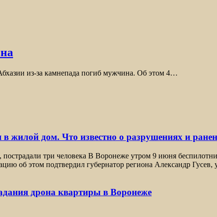
ина
бхазии из-за камнепада погиб мужчина. Об этом 4…
 в жилой дом. Что известно о разрушениях и ране
, пострадали три человека В Воронеже утром 9 июня беспилотн
цию об этом подтвердил губернатор региона Александр Гусев, 
падания дрона квартиры в Воронеже