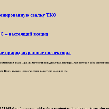
ионированную свалку ТКО
С – настоящий экоцид
кие природоохранные инспекторы
комительных целях. Права на материалы принадлежат их владельцам. Администрация сайта ответственност
ам, Вашей компании или организации, пожалуйста, сообщите нам.
671865/data/www/top-gid.ru/wp-content/uploads/.sape/sape.php
on