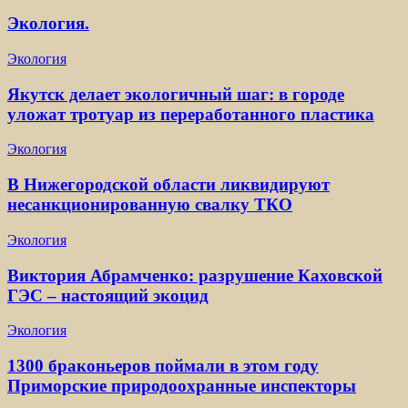
Экология.
Экология
Якутск делает экологичный шаг: в городе
уложат тротуар из переработанного пластика
Экология
В Нижегородской области ликвидируют
несанкционированную свалку ТКО
Экология
Виктория Абрамченко: разрушение Каховской
ГЭС – настоящий экоцид
Экология
1300 браконьеров поймали в этом году
Приморские природоохранные инспекторы