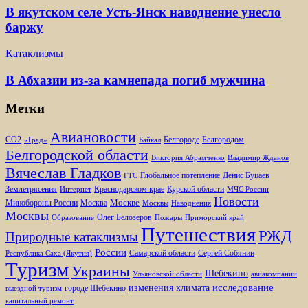
В якутском селе Усть-Янск наводнение унесло
баржу
Катаклизмы
В Абхазии из-за камнепада погиб мужчина
Метки
Авиановости
Белгороде
Белгородом
CO2
«Град»
Байкал
Белгородской области
Виктория Абрамченко
Владимир Жданов
Вячеслав Гладков
Глобальное потепление
Денис Буцаев
ГТС
Землетрясения
Краснодарском крае
Курской области
Интернет
МЧС России
Новости
Москве
Минобороны России
Москва
Москвы
Наводнения
Москвы
Олег Белозеров
Образование
Пожары
Приморский край
Путешествия
РЖД
Природные катаклизмы
России
Самарской области
Сергей Собянин
Республика Саха (Якутия)
Туризм
Украины
Шебекино
Ульяновской области
авиакомпании
изменения климата
исследование
городе Шебекино
выездной туризм
капитальный ремонт