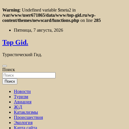
Warning
: Undefined variable $meta2 in
/var/www/user671865/data/www/top-gid.ru/wp-
content/themes/newscard/functions.php
on line
285
Перейти
Пятница, 7 августа, 2026
к
содержимому
Top Gid.
Туристический Гид.
Поиск
Поиск
Новости
Туризм
Авиация
Ж\Д
Катаклизмы
Происшествия
Экология
Карта сайта