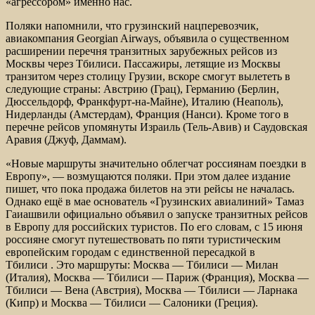
«агрессором» именно нас.
Поляки напомнили, что грузинский нацперевозчик,
авиакомпания Georgian Airways, объявила о существенном
расширении перечня транзитных зарубежных рейсов из
Москвы через Тбилиси. Пассажиры, летящие из Москвы
транзитом через столицу Грузии, вскоре смогут вылететь в
следующие страны: Австрию (Грац), Германию (Берлин,
Дюссельдорф, Франкфурт-на-Майне), Италию (Неаполь),
Нидерланды (Амстердам), Франция (Нанси). Кроме того в
перечне рейсов упомянуты Израиль (Тель-Авив) и Саудовская
Аравия (Джуф, Даммам).
«Новые маршруты значительно облегчат россиянам поездки в
Европу», — возмущаются поляки. При этом далее издание
пишет, что пока продажа билетов на эти рейсы не началась.
Однако ещё в мае основатель «Грузинских авиалиний» Тамаз
Гаиашвили официально объявил о запуске транзитных рейсов
в Европу для российских туристов. По его словам, с 15 июня
россияне смогут путешествовать по пяти туристическим
европейским городам с единственной пересадкой в
Тбилиси . Это маршруты: Москва — Тбилиси — Милан
(Италия), Москва — Тбилиси — Париж (Франция), Москва —
Тбилиси — Вена (Австрия), Москва — Тбилиси — Ларнака
(Кипр) и Москва — Тбилиси — Салоники (Греция).