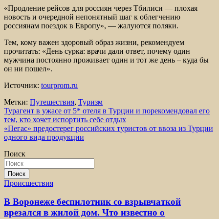
«Продление рейсов для россиян через Тбилиси — плохая
новость и очередной непонятный шаг к облегчению
россиянам поездок в Европу», — жалуются поляки.
Тем, кому важен здоровый образ жизни, рекомендуем
прочитать: «День сурка: врачи дали ответ, почему один
мужчина постоянно проживает один и тот же день – куда бы
он ни пошел».
Источник:
tourprom.ru
Метки:
Путешествия
,
Туризм
Навигация
Турагент в ужасе от 5* отеля в Турции и порекомендовал его
тем, кто хочет испортить себе отдых
по
«Пегас» предостерег российских туристов от ввоза из Турции
записям
одного вида продукции
Поиск
Поиск
Происшествия
В Воронеже беспилотник со взрывчаткой
врезался в жилой дом. Что известно о