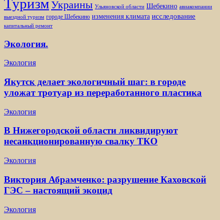
Туризм
Украины
Шебекино
Ульяновской области
авиакомпании
изменения климата
исследование
городе Шебекино
выездной туризм
капитальный ремонт
Экология.
Экология
Якутск делает экологичный шаг: в городе
уложат тротуар из переработанного пластика
Экология
В Нижегородской области ликвидируют
несанкционированную свалку ТКО
Экология
Виктория Абрамченко: разрушение Каховской
ГЭС – настоящий экоцид
Экология