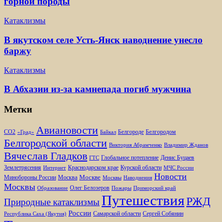
горной породы
Катаклизмы
В якутском селе Усть-Янск наводнение унесло
баржу
Катаклизмы
В Абхазии из-за камнепада погиб мужчина
Метки
Авиановости
Белгороде
Белгородом
CO2
«Град»
Байкал
Белгородской области
Виктория Абрамченко
Владимир Жданов
Вячеслав Гладков
Глобальное потепление
Денис Буцаев
ГТС
Землетрясения
Краснодарском крае
Курской области
Интернет
МЧС России
Новости
Москве
Минобороны России
Москва
Москвы
Наводнения
Москвы
Олег Белозеров
Образование
Пожары
Приморский край
Путешествия
РЖД
Природные катаклизмы
России
Самарской области
Сергей Собянин
Республика Саха (Якутия)