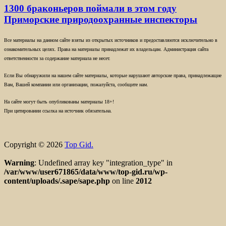
1300 браконьеров поймали в этом году
Приморские природоохранные инспекторы
Все материалы на данном сайте взяты из открытых источников и предоставляются исключительно в
ознакомительных целях. Права на материалы принадлежат их владельцам. Администрация сайта
ответственности за содержание материала не несет.
Если Вы обнаружили на нашем сайте материалы, которые нарушают авторские права, принадлежащие
Вам, Вашей компании или организации, пожалуйста, сообщите нам.
На сайте могут быть опубликованы материалы 18+!
При цитировании ссылка на источник обязательна.
Copyright © 2026
Top Gid.
Warning
: Undefined array key "integration_type" in
/var/www/user671865/data/www/top-gid.ru/wp-
content/uploads/.sape/sape.php
on line
2012