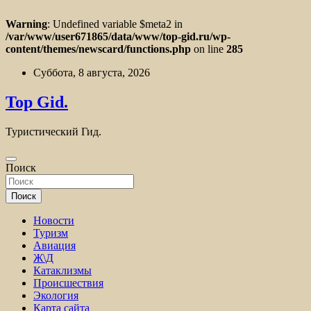
Warning
: Undefined variable $meta2 in
/var/www/user671865/data/www/top-gid.ru/wp-
content/themes/newscard/functions.php
on line
285
Перейти
Суббота, 8 августа, 2026
к
содержимому
Top Gid.
Туристический Гид.
Поиск
Поиск
Новости
Туризм
Авиация
Ж\Д
Катаклизмы
Происшествия
Экология
Карта сайта