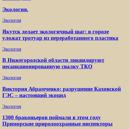
Экология.
Экология
Якутск делает экологичный шаг: в городе
уложат тротуар из переработанного пластика
Экология
В Нижегородской области ликвидируют
несанкционированную свалку ТКО
Экология
Виктория Абрамченко: разрушение Каховской
ГЭС – настоящий экоцид
Экология
1300 браконьеров поймали в этом году
Приморские природоохранные инспекторы