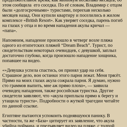
этом сообщила его соседка. По её словам, Владимир с отцом
были «долгосрочными» туристами, переехав несколько
месяцев назад. Они купили квартиру и поселились в жилом
комплексе «British Resort». Как уверяет соседка, парень погиб
на глазах у отца и во время нападения акулы кричал —
«папа».
Напомним, нападение произошло в четверг возле пляжа
одного из египетских пляжей “Dream Beach”. Турист, по
свидетельствам некоторых очевидцев, с девушкой, заплыл
достаточно глубоко, когда произошло нападение хищника,
попавшее на видео.
«»Девушка успела спастись, он принял удар на себя.
Страшное дело, вон останки этого парня лежат. Меня трясёт.
Прямо на моих глазах акула сожрала парня. Я думаю, нужно
сто граммов выпить, мне аж прямо плохо», — заявила
очевидец нападения, также российская туристка. Другие
свидетели заявляют, что «акула приплыла прямо к берегу и
утащила туриста». Подробности о жуткой трагедии читайте
по данной ссылке.
Египтяне пытаются успокоить поднявшуюся панику. В
частности, та же «База» цитирует их заявление, что акула
убийца поймана, и предъявляет видео на пляже, с толпой