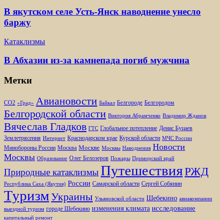
В якутском селе Усть-Янск наводнение унесло
баржу
Катаклизмы
В Абхазии из-за камнепада погиб мужчина
Метки
Авиановости
Белгороде
Белгородом
CO2
«Град»
Байкал
Белгородской области
Виктория Абрамченко
Владимир Жданов
Вячеслав Гладков
Глобальное потепление
Денис Буцаев
ГТС
Землетрясения
Краснодарском крае
Курской области
Интернет
МЧС России
Новости
Москве
Минобороны России
Москва
Москвы
Наводнения
Москвы
Олег Белозеров
Образование
Пожары
Приморский край
Путешествия
РЖД
Природные катаклизмы
России
Самарской области
Сергей Собянин
Республика Саха (Якутия)
Туризм
Украины
Шебекино
Ульяновской области
авиакомпании
изменения климата
исследование
городе Шебекино
выездной туризм
капитальный ремонт