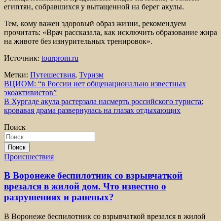
египтян, собравшихся у вытащенной на берег акулы.
Тем, кому важен здоровый образ жизни, рекомендуем
прочитать: «Врач рассказала, как исключить образование жира
на животе без изнурительных тренировок».
Источник:
tourprom.ru
Метки:
Путешествия
,
Туризм
Навигация
ВЦИОМ: “в России нет общенационально известных
экоактивистов”
по
В Хургаде акула растерзала насмерть российского туриста:
записям
кровавая драма развернулась на глазах отдыхающих
Поиск
Поиск
Происшествия
В Воронеже беспилотник со взрывчаткой
врезался в жилой дом. Что известно о
разрушениях и раненых?
В Воронеже беспилотник со взрывчаткой врезался в жилой