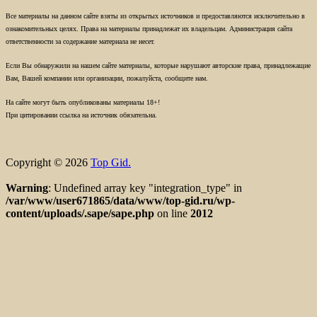
Все материалы на данном сайте взяты из открытых источников и предоставляются исключительно в
ознакомительных целях. Права на материалы принадлежат их владельцам. Администрация сайта
ответственности за содержание материала не несет.
Если Вы обнаружили на нашем сайте материалы, которые нарушают авторские права, принадлежащие
Вам, Вашей компании или организации, пожалуйста, сообщите нам.
На сайте могут быть опубликованы материалы 18+!
При цитировании ссылка на источник обязательна.
Copyright © 2026
Top Gid.
Warning
: Undefined array key "integration_type" in
/var/www/user671865/data/www/top-gid.ru/wp-
content/uploads/.sape/sape.php
on line
2012