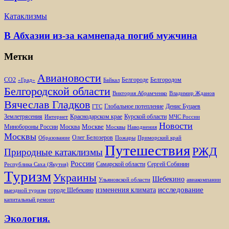
Катаклизмы
В Абхазии из-за камнепада погиб мужчина
Метки
Авиановости
Белгороде
Белгородом
CO2
«Град»
Байкал
Белгородской области
Виктория Абрамченко
Владимир Жданов
Вячеслав Гладков
Глобальное потепление
Денис Буцаев
ГТС
Землетрясения
Краснодарском крае
Курской области
Интернет
МЧС России
Новости
Москве
Минобороны России
Москва
Москвы
Наводнения
Москвы
Олег Белозеров
Образование
Пожары
Приморский край
Путешествия
РЖД
Природные катаклизмы
России
Самарской области
Сергей Собянин
Республика Саха (Якутия)
Туризм
Украины
Шебекино
Ульяновской области
авиакомпании
изменения климата
исследование
городе Шебекино
выездной туризм
капитальный ремонт
Экология.