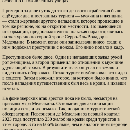
особенно на оживлённых улицах.
Примерно за двое суток до этого дерзкого ограбления было
ещё одно: два иностранных туриста — мужчина и женщина
— стали жертвами другого нападения, которое произошло в
том же регионе, но на открытой местности. По имеющейся
информации, предположительно польская пара отправилась
на экскурсию по горной тропе Серро-Эль-Воладор в
Медельине. В момент, когда они записывали видео, сзади к
ним подбежал преступник с ножом. Его лицо попало в кадр.
Преступников было двое. Один из нападавших зажал рукой
рот женщины, а второй применил по отношении к мужчине
удушающий захват. В результате телефон упал на землю и
видеозапись оборвалась. Позже турист опубликовал это видео
в соцсети. Затем выложил второе, на котором было видно, что
после нападения путешественник был весь в крови, а ихвещи
исчезли.
На фоне зверских атак арестов пока не было, несмотря на
призывы мэра Медельина. Основания для активизации
полиции есть, и их немало. Так, по данным туристической
обсерватории Персонерии де Медельин за первый квартал
2023 года поступило 230 жалоб на кражи среди туристов в
этом городе. Это на 666% больше, чем в аналогичном периоде
прошлого года.