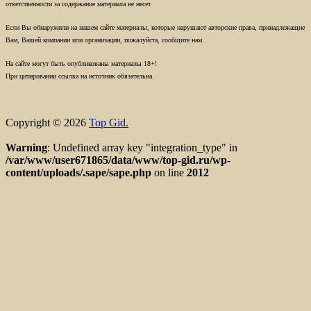
ответственности за содержание материала не несет.
Если Вы обнаружили на нашем сайте материалы, которые нарушают авторские права, принадлежащие
Вам, Вашей компании или организации, пожалуйста, сообщите нам.
На сайте могут быть опубликованы материалы 18+!
При цитировании ссылка на источник обязательна.
Copyright © 2026
Top Gid.
Warning
: Undefined array key "integration_type" in
/var/www/user671865/data/www/top-gid.ru/wp-
content/uploads/.sape/sape.php
on line
2012