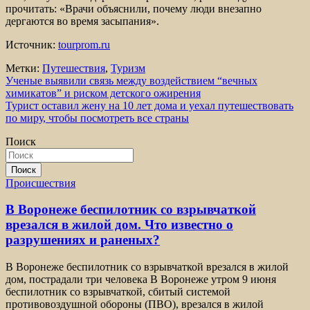
прочитать: «Врачи объяснили, почему люди внезапно
дергаются во время засыпания».
Источник:
tourprom.ru
Метки:
Путешествия
,
Туризм
Навигация
Ученые выявили связь между воздействием “вечных
химикатов” и риском детского ожирения
по
Турист оставил жену на 10 лет дома и уехал путешествовать
записям
по миру, чтобы посмотреть все страны
Поиск
Поиск
Происшествия
В Воронеже беспилотник со взрывчаткой
врезался в жилой дом. Что известно о
разрушениях и раненых?
В Воронеже беспилотник со взрывчаткой врезался в жилой
дом, пострадали три человека В Воронеже утром 9 июня
беспилотник со взрывчаткой, сбитый системой
противовоздушной обороны (ПВО), врезался в жилой