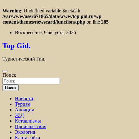
Warning
: Undefined variable $meta2 in
/var/www/user671865/data/www/top-gid.ru/wp-
content/themes/newscard/functions.php
on line
285
Перейти
Воскресенье, 9 августа, 2026
к
содержимому
Top Gid.
Туристический Гид.
Поиск
Поиск
Новости
Туризм
Авиация
Ж\Д
Катаклизмы
Происшествия
Экология
Карта сайта