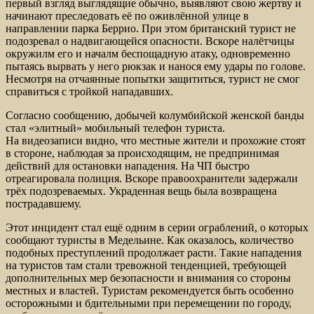
первый взгляд выглядящие обычно, выявляют свою жертву и
начинают преследовать её по оживлённой улице в
направлении парка Беррио. При этом британский турист не
подозревал о надвигающейся опасности. Вскоре налётчицы
окружилм его и началм беспощадную атаку, одновременно
пытаясь вырвать у него рюкзак и нанося ему удары по голове.
Несмотря на отчаянные попытки защититься, турист не смог
справиться с тройкой нападавших.
Согласно сообщению, добычей колумбийской женской банды
стал «элитный» мобильный телефон туриста.
На видеозаписи видно, что местные жители и прохожие стоят
в стороне, наблюдая за происходящим, не предпринимая
действий для остановки нападения. На ЧП быстро
отреагировала полиция. Вскоре правоохранители задержали
трёх подозреваемых. Украденная вещь была возвращена
пострадавшему.
Этот инцидент стал ещё одним в серии ограблений, о которых
сообщают туристы в Медельине. Как оказалось, количество
подобных преступлений продолжает расти. Такие нападения
на туристов там стали тревожной тенденцией, требующей
дополнительных мер безопасности и внимания со стороны
местных и властей. Туристам рекомендуется быть особенно
осторожными и бдительными при перемещении по городу,