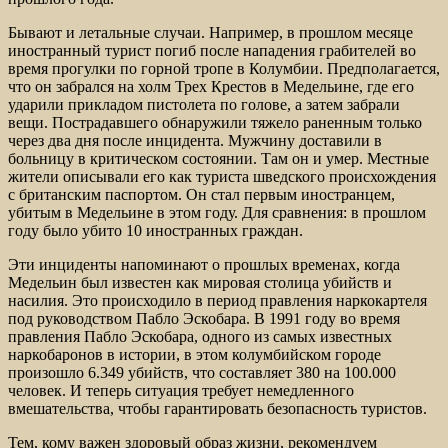
Бывают и летальные случаи. Например, в прошлом месяце
иностранный турист погиб после нападения грабителей во
время прогулки по горной тропе в Колумбии. Предполагается,
что он забрался на холм Трех Крестов в Медельине, где его
ударили прикладом пистолета по голове, а затем забрали
вещи. Пострадавшего обнаружили тяжело раненным только
через два дня после инцидента. Мужчину доставили в
больницу в критическом состоянии. Там он и умер. Местные
жители описывали его как туриста шведского происхождения
с британским паспортом. Он стал первым иностранцем,
убитым в Медельине в этом году. Для сравнения: в прошлом
году было убито 10 иностранных граждан.
Эти инциденты напоминают о прошлых временах, когда
Медельин был известен как мировая столица убийств и
насилия. Это происходило в период правления наркокартеля
под руководством Пабло Эскобара. В 1991 году во время
правления Пабло Эскобара, одного из самых известных
наркобаронов в истории, в этом колумбийском городе
произошло 6.349 убийств, что составляет 380 на 100.000
человек. И теперь ситуация требует немедленного
вмешательства, чтобы гарантировать безопасность туристов.
Тем, кому важен здоровый образ жизни, рекомендуем