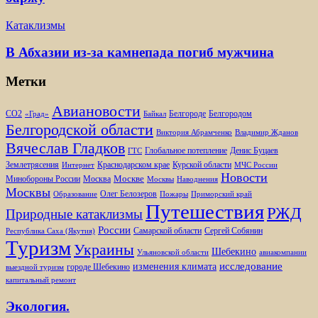
Катаклизмы
В Абхазии из-за камнепада погиб мужчина
Метки
Авиановости
Белгороде
Белгородом
CO2
«Град»
Байкал
Белгородской области
Виктория Абрамченко
Владимир Жданов
Вячеслав Гладков
Глобальное потепление
Денис Буцаев
ГТС
Землетрясения
Краснодарском крае
Курской области
Интернет
МЧС России
Новости
Москве
Минобороны России
Москва
Москвы
Наводнения
Москвы
Олег Белозеров
Образование
Пожары
Приморский край
Путешествия
РЖД
Природные катаклизмы
России
Самарской области
Сергей Собянин
Республика Саха (Якутия)
Туризм
Украины
Шебекино
Ульяновской области
авиакомпании
изменения климата
исследование
городе Шебекино
выездной туризм
капитальный ремонт
Экология.