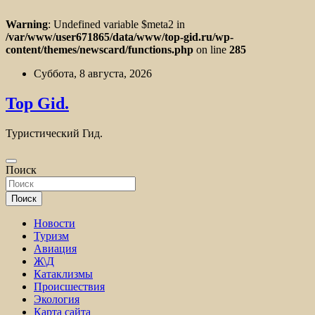
Warning
: Undefined variable $meta2 in
/var/www/user671865/data/www/top-gid.ru/wp-
content/themes/newscard/functions.php
on line
285
Перейти
Суббота, 8 августа, 2026
к
содержимому
Top Gid.
Туристический Гид.
Поиск
Поиск
Новости
Туризм
Авиация
Ж\Д
Катаклизмы
Происшествия
Экология
Карта сайта