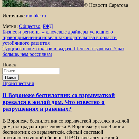
© Новости Саратова
Источник:
rambler.ru
Метки:
Общество
,
РЖД
Навигация
Бизнес и регионы – ключевые драйверы успешного
правоприменения новелл законодательства в области
по
устойчивого развития
записям
Турция в шоке: отказов в выдаче Шенгена туркам в 5 раз
больше, чем россиянам
Поиск
Поиск
Происшествия
В Воронеже беспилотник со взрывчаткой
врезался в жилой дом. Что известно о
разрушениях и раненых?
В Воронеже беспилотник со взрывчаткой врезался в жилой
дом, пострадали три человека В Воронеже утром 9 июня
беспилотник со взрывчаткой, сбитый системой
противовоздушной обороны (ПВО), врезался в жилой