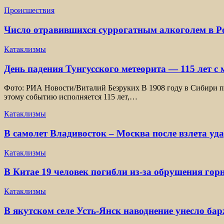
Происшествия
Число отравившихся суррогатным алкоголем в Ро
Катаклизмы
День падения Тунгусского метеорита — 115 лет с
Фото: РИА Новости/Виталий Безруких В 1908 году в Сибири пр
этому событию исполняется 115 лет,…
Катаклизмы
В самолет Владивосток – Москва после взлета уд
Катаклизмы
В Китае 19 человек погибли из-за обрушения гор
Катаклизмы
В якутском селе Усть-Янск наводнение унесло ба