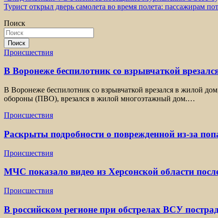
Турист открыл дверь самолета во время полета: пассажирам по
по
Поиск
записям
Поиск
Происшествия
В Воронеже беспилотник со взрывчаткой врезался
В Воронеже беспилотник со взрывчаткой врезался в жилой дом
обороны (ПВО), врезался в жилой многоэтажный дом.…
Происшествия
Раскрыты подробности о поврежденной из-за по
Происшествия
МЧС показало видео из Херсонской области посл
Происшествия
В российском регионе при обстрелах ВСУ постра