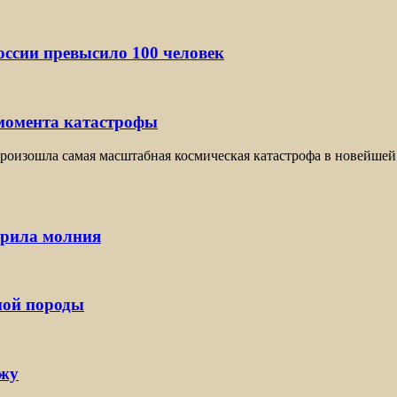
ссии превысило 100 человек
 момента катастрофы
оизошла самая масштабная космическая катастрофа в новейшей 
арила молния
ной породы
ржу