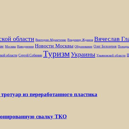
ской области
Вячеслав Гл
Виктория Абрамченко
Владимир Жданов
Новости Москвы
ве
Олег Белозеров
Москвы
Наводнения
Образование
Пожар
Туризм
Украины
Ш
кой области
Сергей Собянин
Ульяновской области
 тротуар из переработанного пластика
ионированную свалку ТКО