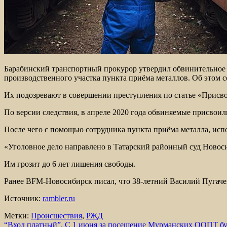
Барабинский транспортный прокурор утвердил обвинительное 
производственного участка пункта приёма металлов. Об этом с
Их подозревают в совершении преступления по статье «Присв
По версии следствия, в апреле 2020 года обвиняемые присвоил
После чего с помощью сотрудника пункта приёма металла, ис
«Уголовное дело направлено в Татарский районный суд Новоси
Им грозит до 6 лет лишения свободы.
Ранее BFM-Новосибирск писал, что 38-летний Василий Пугаче
Источник:
rambler.ru
Метки:
Происшествия
,
РЖД
Навигация
“Вход платный”. С 1 июня за посещение Мурманских ООПТ буд