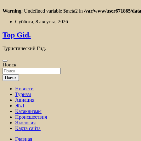
Warning
: Undefined variable $meta2 in
/var/www/user671865/data
Перейти
Суббота, 8 августа, 2026
к
содержимому
Top Gid.
Туристический Гид.
Поиск
Поиск
Новости
Туризм
Авиация
Ж\Д
Катаклизмы
Происшествия
Экология
Карта сайта
Главная