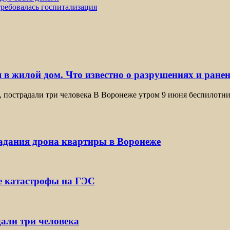
требовалась госпитализация
 в жилой дом. Что известно о разрушениях и ране
, пострадали три человека В Воронеже утром 9 июня беспилотн
падания дрона квартиры в Воронеже
е катастрофы на ГЭС
дали три человека