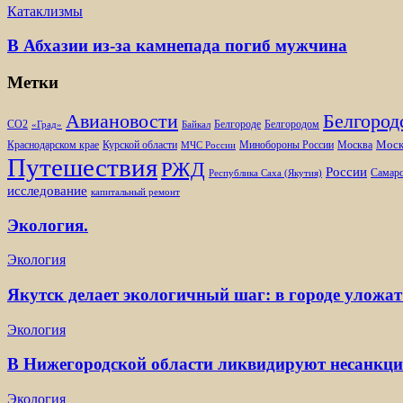
Катаклизмы
В Абхазии из-за камнепада погиб мужчина
Метки
Белгород
Авиановости
Белгороде
Белгородом
CO2
«Град»
Байкал
Моск
Минобороны России
Краснодарском крае
Курской области
Москва
МЧС России
Путешествия
РЖД
России
Самарс
Республика Саха (Якутия)
исследование
капитальный ремонт
Экология.
Экология
Якутск делает экологичный шаг: в городе уложат
Экология
В Нижегородской области ликвидируют несанкц
Экология