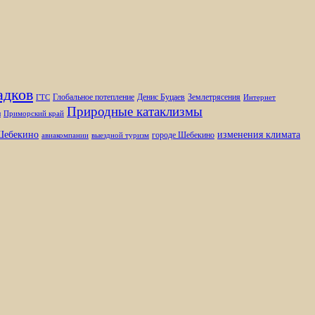
адков
Глобальное потепление
Денис Буцаев
Землетрясения
ГТС
Интернет
Природные катаклизмы
ы
Приморский край
изменения климата
ебекино
городе Шебекино
авиакомпании
выездной туризм