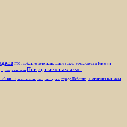
адков
Глобальное потепление
Денис Буцаев
Землетрясения
ГТС
Интернет
Природные катаклизмы
ы
Приморский край
изменения климата
ебекино
городе Шебекино
авиакомпании
выездной туризм