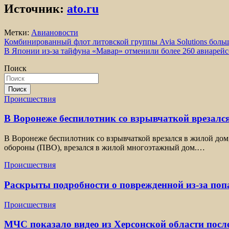
Источник:
ato.ru
Метки:
Авиановости
Навигация
Комбинированный флот литовской группы Avia Solutions больш
В Японии из-за тайфуна «Мавар» отменили более 260 авиарейс
по
Поиск
записям
Поиск
Происшествия
В Воронеже беспилотник со взрывчаткой врезался
В Воронеже беспилотник со взрывчаткой врезался в жилой дом
обороны (ПВО), врезался в жилой многоэтажный дом.…
Происшествия
Раскрыты подробности о поврежденной из-за по
Происшествия
МЧС показало видео из Херсонской области посл