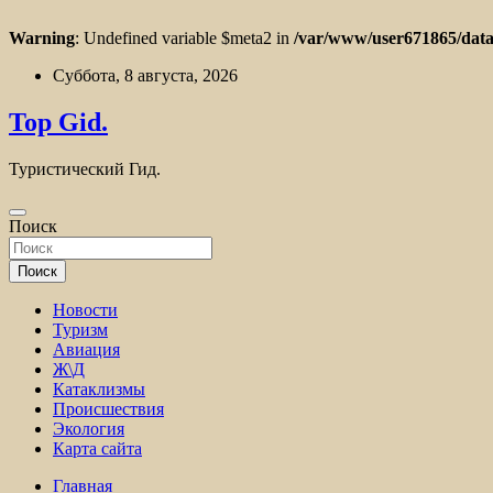
Warning
: Undefined variable $meta2 in
/var/www/user671865/data
Перейти
Суббота, 8 августа, 2026
к
содержимому
Top Gid.
Туристический Гид.
Поиск
Поиск
Новости
Туризм
Авиация
Ж\Д
Катаклизмы
Происшествия
Экология
Карта сайта
Главная