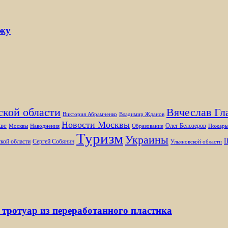
ржу
ской области
Вячеслав Гл
Виктория Абрамченко
Владимир Жданов
Новости Москвы
ве
Олег Белозеров
Москвы
Наводнения
Образование
Пожар
Туризм
Украины
Ш
кой области
Сергей Собянин
Ульяновской области
 тротуар из переработанного пластика