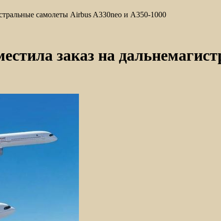
истральные самолеты Airbus A330neo и A350-1000
зместила заказ на дальнемагис