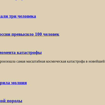
дали три человека
ссии превысило 100 человек
 момента катастрофы
оизошла самая масштабная космическая катастрофа в новейшей 
арила молния
ной породы