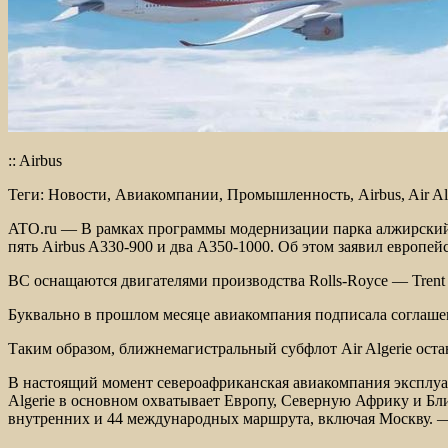
:: Airbus
Теги: Новости, Авиакомпании, Промышленность, Airbus, Air Al
ATO.ru — В рамках программы модернизации парка алжирский 
пять Airbus A330-900 и два A350-1000. Об этом заявил европей
ВС оснащаются двигателями производства Rolls-Royce — Trent 
Буквально в прошлом месяце авиакомпания подписала соглаше
Таким образом, ближнемагистральный субфлот Air Algerie ост
В настоящий момент североафриканская авиакомпания эксплуати
Algerie в основном охватывает Европу, Северную Африку и Б
внутренних и 44 международных маршрута, включая Москву. 