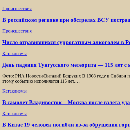
Происшествия
В российском регионе при обстрелах ВСУ постра
Происшествия
Число отравившихся суррогатным алкоголем в Ро
Катаклизмы
День падения Тунгусского метеорита — 115 лет с
Фото: РИА Новости/Виталий Безруких В 1908 году в Сибири пр
этому событию исполняется 115 лет,…
Катаклизмы
В самолет Владивосток – Москва после взлета уд
Катаклизмы
В Китае 19 человек погибли из-за обрушения гор