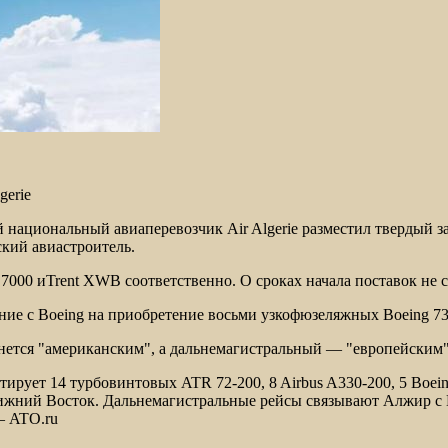
gerie
национальный авиаперевозчик Air Algerie разместил твердый 
ский авиастроитель.
7000 иTrent XWB соответственно. О сроках начала поставок не 
ние с Boeing на приобретение восьми узкофюзеляжных Boeing 
анется "американским", а дальнемагистральный — "европейским"
рует 14 турбовинтовых ATR 72-200, 8 Airbus A330-200, 5 Boeing
лижний Восток. Дальнемагистральные рейсы связывают Алжир с 
— ATO.ru