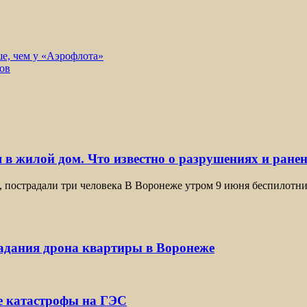
е, чем у «Аэрофлота»
ов
 в жилой дом. Что известно о разрушениях и ране
, пострадали три человека В Воронеже утром 9 июня беспилотн
падания дрона квартиры в Воронеже
е катастрофы на ГЭС