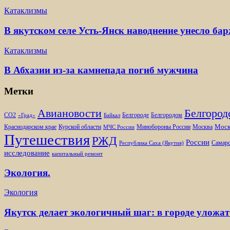
Катаклизмы
В якутском селе Усть-Янск наводнение унесло ба
Катаклизмы
В Абхазии из-за камнепада погиб мужчина
Метки
Белгород
Авиановости
Белгороде
Белгородом
CO2
«Град»
Байкал
Моск
Минобороны России
Краснодарском крае
Курской области
Москва
МЧС России
Путешествия
РЖД
России
Самарс
Республика Саха (Якутия)
исследование
капитальный ремонт
Экология.
Экология
Якутск делает экологичный шаг: в городе уложат