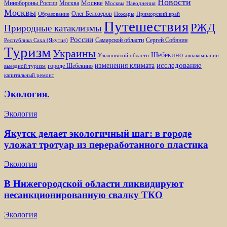
Новости
Москве
Минобороны России
Москва
Москвы
Наводнения
Москвы
Олег Белозеров
Образование
Пожары
Приморский край
Путешествия
РЖД
Природные катаклизмы
России
Самарской области
Сергей Собянин
Республика Саха (Якутия)
Туризм
Украины
Шебекино
Ульяновской области
авиакомпании
изменения климата
исследование
городе Шебекино
выездной туризм
капитальный ремонт
Экология.
Экология
Якутск делает экологичный шаг: в городе
уложат тротуар из переработанного пластика
Экология
В Нижегородской области ликвидируют
несанкционированную свалку ТКО
Экология