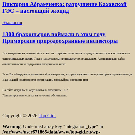
Виктория Абрамченко: разрушение Каховской
ГЭС – настоящий экоцид
Экология
1300 браконьеров поймали в этом году
Приморские природоохранные инспекторы
Все материалы на данном сайте взяты из открытых источников и предоставляются исключительно в
ознакомительных целях. Права на материалы принадлежат их владельцам. Администрация сайта
ответственности за содержание материала не несет.
Если Вы обнаружили на нашем сайте материалы, которые нарушают авторские права, принадлежащие
Вам, Вашей компании или организации, пожалуйста, сообщите нам.
На сайте могут быть опубликованы материалы 18+!
При цитировании ссылка на источник обязательна.
Copyright © 2026
Top Gid.
Warning
: Undefined array key "integration_type" in
/var/www/user671865/data/www/top-gid.ru/wp-