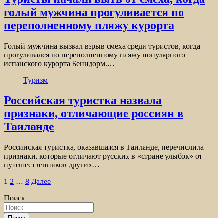
голый мужчина прогуливается по
переполненному пляжу курорта
Голый мужчина вызвал взрыв смеха среди туристов, когда
прогуливался по переполненному пляжу популярного
испанского курорта Бенидорм.…
Туризм
Российская туристка назвала
признаки, отличающие россиян в
Таиланде
Российская туристка, оказавшаяся в Таиланде, перечислила
признаки, которые отличают русских в «стране улыбок» от
путешественников других…
Пагинация
1
2
…
8
Далее
записей
Поиск
Поиск