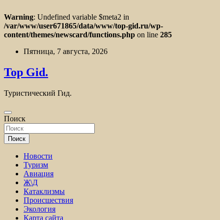
Warning
: Undefined variable $meta2 in
/var/www/user671865/data/www/top-gid.ru/wp-
content/themes/newscard/functions.php
on line
285
Перейти
Пятница, 7 августа, 2026
к
содержимому
Top Gid.
Туристический Гид.
Поиск
Поиск
Новости
Туризм
Авиация
Ж\Д
Катаклизмы
Происшествия
Экология
Карта сайта