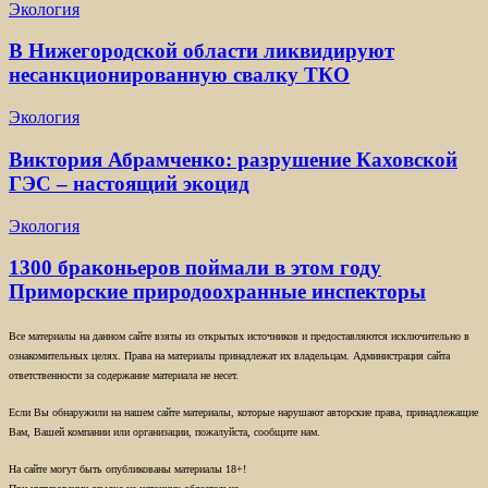
Экология
В Нижегородской области ликвидируют
несанкционированную свалку ТКО
Экология
Виктория Абрамченко: разрушение Каховской
ГЭС – настоящий экоцид
Экология
1300 браконьеров поймали в этом году
Приморские природоохранные инспекторы
Все материалы на данном сайте взяты из открытых источников и предоставляются исключительно в
ознакомительных целях. Права на материалы принадлежат их владельцам. Администрация сайта
ответственности за содержание материала не несет.
Если Вы обнаружили на нашем сайте материалы, которые нарушают авторские права, принадлежащие
Вам, Вашей компании или организации, пожалуйста, сообщите нам.
На сайте могут быть опубликованы материалы 18+!