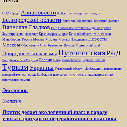
Метки
Авиановости
Белгороде
Белгородом
CO2
«Град»
Байкал
Белгородской области
Виктория Абрамченко
Владимир Жданов
Вячеслав Гладков
Глобальное потепление
Денис Буцаев
ГТС
Землетрясения
Краснодарском крае
Курской области
Интернет
МЧС России
Новости
Москве
Минобороны России
Москва
Москвы
Наводнения
Москвы
Олег Белозеров
Образование
Пожары
Приморский край
Путешествия
РЖД
Природные катаклизмы
России
Самарской области
Сергей Собянин
Республика Саха (Якутия)
Туризм
Украины
Шебекино
Ульяновской области
авиакомпании
изменения климата
исследование
городе Шебекино
выездной туризм
капитальный ремонт
Экология.
Экология
Якутск делает экологичный шаг: в городе
уложат тротуар из переработанного пластика