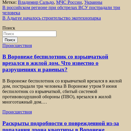
Метки:
Владимир Сальдо
,
МЧС России
,
Украины
Навигация
В российском регионе при обстрелах ВСУ пострадали три
человека
по
В Адыгее началось строительство экотехнопарка
записям
Поиск
Поиск
Происшествия
В Воронеже беспилотник со взрывчаткой
врезался в жилой дом. Что известно о
разрушениях и раненых?
В Воронеже беспилотник со взрывчаткой врезался в жилой
дом, пострадали три человека В Воронеже утром 9 июня
беспилотник со взрывчаткой, сбитый системой
противовоздушной обороны (ПВО), врезался в жилой
многоэтажный дом.…
Происшествия
Раскрыты подробности о поврежденной из-за
попадания дрона квартиры в Воронеже