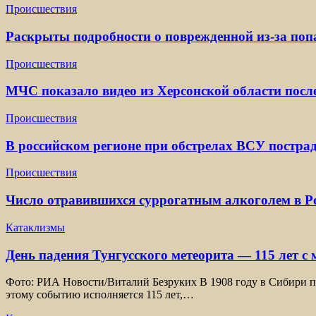
Происшествия
Раскрыты подробности о поврежденной из-за по
Происшествия
МЧС показало видео из Херсонской области посл
Происшествия
В российском регионе при обстрелах ВСУ постра
Происшествия
Число отравившихся суррогатным алкоголем в Ро
Катаклизмы
День падения Тунгусского метеорита — 115 лет с
Фото: РИА Новости/Виталий Безруких В 1908 году в Сибири пр
этому событию исполняется 115 лет,…