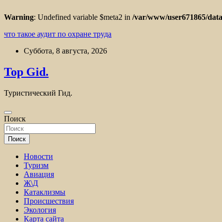
Warning
: Undefined variable $meta2 in
/var/www/user671865/data
что такое аудит по охране труда
Перейти
Суббота, 8 августа, 2026
к
содержимому
Top Gid.
Туристический Гид.
Поиск
Поиск
Новости
Туризм
Авиация
Ж\Д
Катаклизмы
Происшествия
Экология
Карта сайта