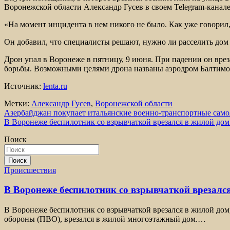
Воронежской области Александр Гусев в своем Telegram-канале
«На момент инцидента в нем никого не было. Как уже говорил,
Он добавил, что специалисты решают, нужно ли расселить дом
Дрон упал в Воронеже в пятницу, 9 июня. При падении он врез
борьбы. Возможными целями дрона названы аэродром Балтимо
Источник:
lenta.ru
Метки:
Александр Гусев
,
Воронежской области
Навигация
Азербайджан покупает итальянские военно-транспортные само
В Воронеже беспилотник со взрывчаткой врезался в жилой дом
по
Поиск
записям
Поиск
Происшествия
В Воронеже беспилотник со взрывчаткой врезался
В Воронеже беспилотник со взрывчаткой врезался в жилой дом
обороны (ПВО), врезался в жилой многоэтажный дом.…