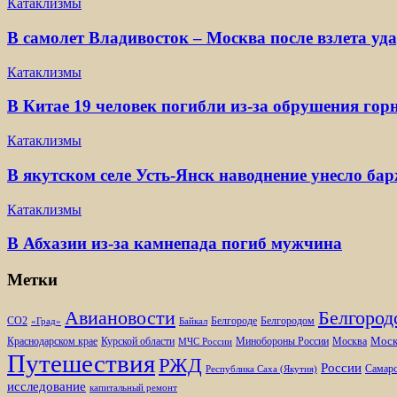
Катаклизмы
В самолет Владивосток – Москва после взлета уд
Катаклизмы
В Китае 19 человек погибли из-за обрушения гор
Катаклизмы
В якутском селе Усть-Янск наводнение унесло ба
Катаклизмы
В Абхазии из-за камнепада погиб мужчина
Метки
Белгород
Авиановости
Белгороде
Белгородом
CO2
«Град»
Байкал
Моск
Минобороны России
Краснодарском крае
Курской области
Москва
МЧС России
Путешествия
РЖД
России
Самарс
Республика Саха (Якутия)
исследование
капитальный ремонт