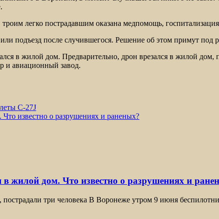
.
 троим легко пострадавшим оказана медпомощь, госпитализация 
 или подъезд после случившегося. Решение об этом примут под р
ался в жилой дом. Предварительно, дрон врезался в жилой дом, 
р и авиационный завод.
леты C-27J
. Что известно о разрушениях и раненых?
 в жилой дом. Что известно о разрушениях и ране
, пострадали три человека В Воронеже утром 9 июня беспилотн