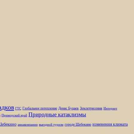
адков
Глобальное потепление
Денис Буцаев
Землетрясения
ГТС
Интернет
Природные катаклизмы
ы
Приморский край
изменения климата
ебекино
городе Шебекино
авиакомпании
выездной туризм