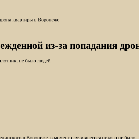
дрона квартиры в Воронеже
ежденной из-за попадания дро
пилотник, не было людей
Белинского в Воронеже, в момент случившегося никого не было.