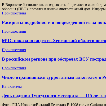
В Воронеже беспилотник со взрывчаткой врезался в жилой дом
обороны (ПВО), врезался в жилой многоэтажный дом. Информа
Происшествия
Раскрыты подробности о поврежденной из-за по
Происшествия
МЧС показало видео из Херсонской области посл
Происшествия
В российском регионе при обстрелах ВСУ постра
Происшествия
Число отравившихся суррогатным алкоголем в Ро
Катаклизмы
День падения Тунгусского метеорита — 115 лет с
Фото: РИА Новости/Виталий Безруких В 1908 году в Сибири пр