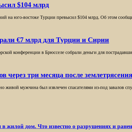
ысил $104 млрд
ний на юго-востоке Турции превысил $104 млрд. Об этом сооб
рали €7 млрд для Турции и Сирии
ской конференции в Брюсселе собрали деньги для пострадавши
ов через три месяца после землетрясени
 но живой мужчина был извлечен спасателями из-под завалов с
 в жилой дом. Что известно о разрушениях и ране