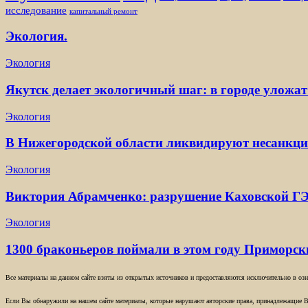
исследование
капитальный ремонт
Экология.
Экология
Якутск делает экологичный шаг: в городе уложат
Экология
В Нижегородской области ликвидируют несанкц
Экология
Виктория Абрамченко: разрушение Каховской ГЭ
Экология
1300 браконьеров поймали в этом году Приморс
Все материалы на данном сайте взяты из открытых источников и предоставляются исключительно в озна
Если Вы обнаружили на нашем сайте материалы, которые нарушают авторские права, принадлежащие В