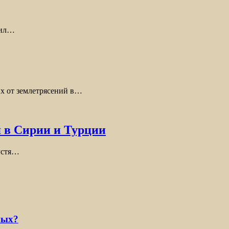
щил…
х от землетрясений в…
я в Сирии и Турции
пустя…
ных?