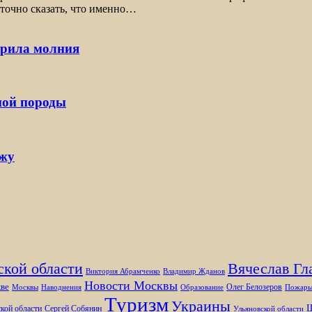
 точно сказать, что именно…
арила молния
ной породы
ржу
ской области
Вячеслав Гл
Виктория Абрамченко
Владимир Жданов
Новости Москвы
ве
Олег Белозеров
Москвы
Наводнения
Образование
Пожар
Туризм
Украины
Ш
кой области
Сергей Собянин
Ульяновской области