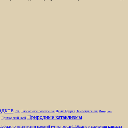
адков
Глобальное потепление
Денис Буцаев
Землетрясения
ГТС
Интернет
Природные катаклизмы
ы
Приморский край
изменения климата
ебекино
городе Шебекино
авиакомпании
выездной туризм