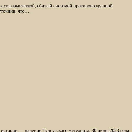
ик со взрывчаткой, сбитый системой противовоздушной
уточнив, что…
истории — падение Тунгусского метеорита. 30 июня 2023 года