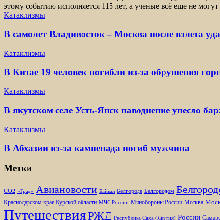
этому событию исполняется 115 лет, а ученые всё еще не могут
Катаклизмы
В самолет Владивосток – Москва после взлета уд
Катаклизмы
В Китае 19 человек погибли из-за обрушения гор
Катаклизмы
В якутском селе Усть-Янск наводнение унесло ба
Катаклизмы
В Абхазии из-за камнепада погиб мужчина
Метки
Белгород
Авиановости
Белгороде
Белгородом
CO2
«Град»
Байкал
Моск
Минобороны России
Краснодарском крае
Курской области
Москва
МЧС России
Путешествия
РЖД
России
Самарс
Республика Саха (Якутия)