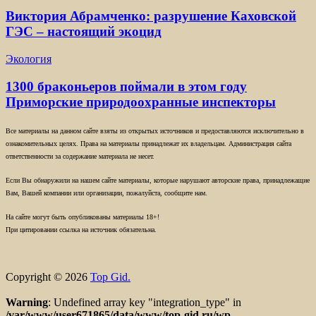
Виктория Абрамченко: разрушение Каховской
ГЭС – настоящий экоцид
Экология
1300 браконьеров поймали в этом году
Приморские природоохранные инспекторы
Все материалы на данном сайте взяты из открытых источников и предоставляются исключительно в
ознакомительных целях. Права на материалы принадлежат их владельцам. Администрация сайта
ответственности за содержание материала не несет.
Если Вы обнаружили на нашем сайте материалы, которые нарушают авторские права, принадлежащие
Вам, Вашей компании или организации, пожалуйста, сообщите нам.
На сайте могут быть опубликованы материалы 18+!
При цитировании ссылка на источник обязательна.
Copyright © 2026
Top Gid.
Warning
: Undefined array key "integration_type" in
/var/www/user671865/data/www/top-gid.ru/wp-