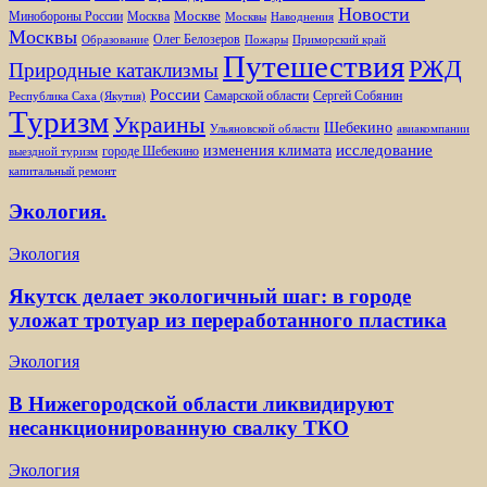
Новости
Москве
Минобороны России
Москва
Москвы
Наводнения
Москвы
Олег Белозеров
Образование
Пожары
Приморский край
Путешествия
РЖД
Природные катаклизмы
России
Самарской области
Сергей Собянин
Республика Саха (Якутия)
Туризм
Украины
Шебекино
Ульяновской области
авиакомпании
изменения климата
исследование
городе Шебекино
выездной туризм
капитальный ремонт
Экология.
Экология
Якутск делает экологичный шаг: в городе
уложат тротуар из переработанного пластика
Экология
В Нижегородской области ликвидируют
несанкционированную свалку ТКО
Экология