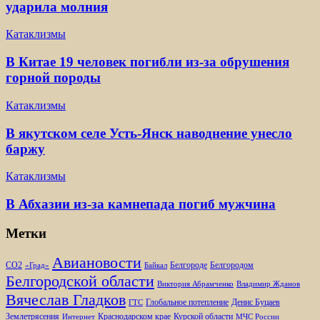
ударила молния
Катаклизмы
В Китае 19 человек погибли из-за обрушения
горной породы
Катаклизмы
В якутском селе Усть-Янск наводнение унесло
баржу
Катаклизмы
В Абхазии из-за камнепада погиб мужчина
Метки
Авиановости
Белгороде
Белгородом
CO2
«Град»
Байкал
Белгородской области
Виктория Абрамченко
Владимир Жданов
Вячеслав Гладков
Глобальное потепление
Денис Буцаев
ГТС
Землетрясения
Краснодарском крае
Курской области
Интернет
МЧС России