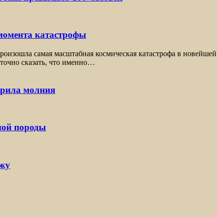
 момента катастрофы
оизошла самая масштабная космическая катастрофа в новейшей 
 точно сказать, что именно…
арила молния
ной породы
ржу