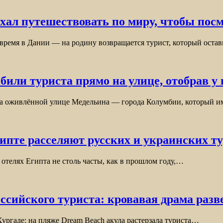
уехал путешествовать по миру, чтобы пос
время в Дании — на родину возвращается турист, который ост
ли туриста прямо на улице, отобрав у н
на оживлённой улице Медельина — города Колумбии, который 
гипте расселяют русских и украинских ту
телях Египта не столь часты, как в прошлом году,…
оссийского туриста: кровавая драма раз
Хургаде: на пляже Dream Beach акула растерзала туриста…