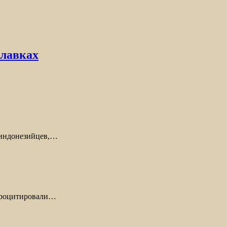
плавках
т индонезийцев,…
 процитировали…