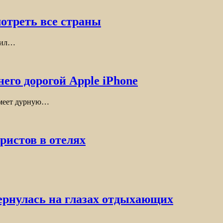
мотреть все страны
авил…
его дорогой Apple iРhone
имеет дурную…
ристов в отелях
вернулась на глазах отдыхающих