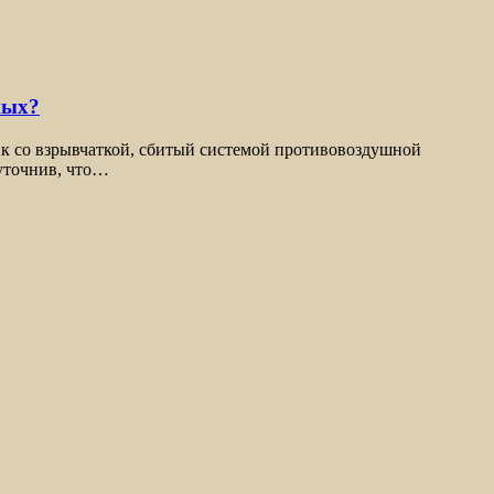
ных?
ик со взрывчаткой, сбитый системой противовоздушной
уточнив, что…