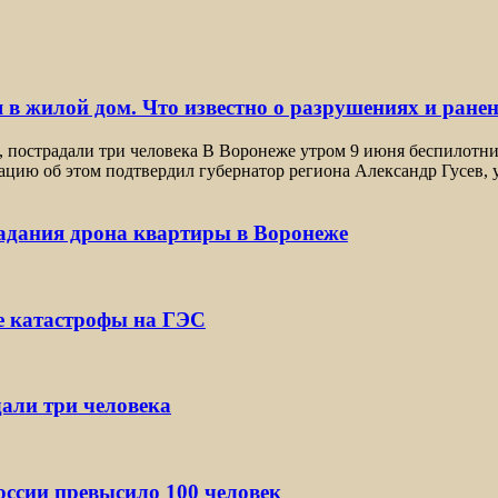
 в жилой дом. Что известно о разрушениях и ране
, пострадали три человека В Воронеже утром 9 июня беспилотн
цию об этом подтвердил губернатор региона Александр Гусев, 
падания дрона квартиры в Воронеже
е катастрофы на ГЭС
дали три человека
ссии превысило 100 человек