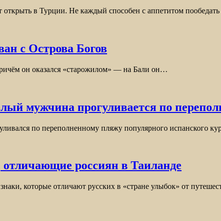
т открыть в Турции. Не каждый способен с аппетитом пообедат
ван с Острова Богов
причём он оказался «старожилом» — на Бали он…
голый мужчина прогуливается по перепо
огуливался по переполненному пляжу популярного испанского к
, отличающие россиян в Таиланде
ризнаки, которые отличают русских в «стране улыбок» от путеш