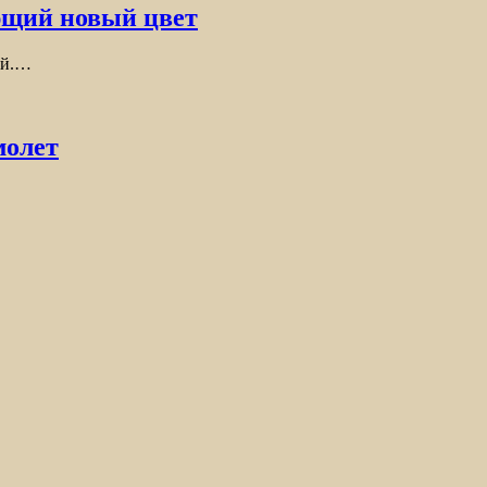
ющий новый цвет
ый.…
молет