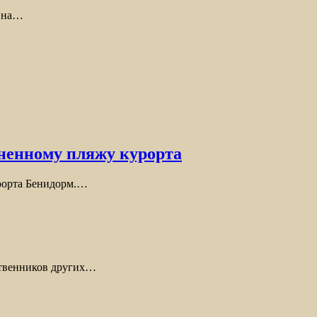
ь на…
лненному пляжу курорта
урорта Бенидорм.…
ественников других…