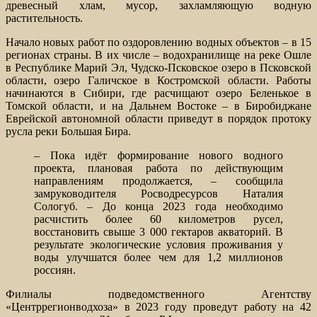
древесный хлам, мусор, захламляющую водную
растительность.
Начало новых работ по оздоровлению водных объектов – в 15
регионах страны. В их числе – водохранилище на реке Ошле
в Республике Марий Эл, Чудско-Псковское озеро в Псковской
области, озеро Галичское в Костромской области. Работы
начинаются в Сибири, где расчищают озеро Беленькое в
Томской области, и на Дальнем Востоке – в Биробиджане
Еврейской автономной области приведут в порядок протоку
русла реки Большая Бира.
– Пока идёт формирование нового водного
проекта, плановая работа по действующим
направлениям продолжается, – сообщила
замруководителя Росводресурсов Наталия
Сологуб. – До конца 2023 года необходимо
расчистить более 60 километров русел,
восстановить свыше 3 000 гектаров акваторий. В
результате экологические условия проживания у
воды улучшатся более чем для 1,2 миллионов
россиян.
Филиалы подведомственного Агентству
«Центррегионводхоза» в 2023 году проведут работу на 42