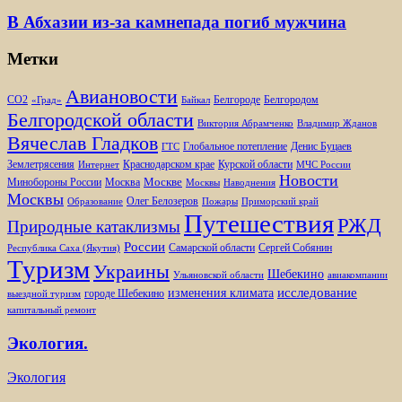
В Абхазии из-за камнепада погиб мужчина
Метки
Авиановости
Белгороде
Белгородом
CO2
«Град»
Байкал
Белгородской области
Виктория Абрамченко
Владимир Жданов
Вячеслав Гладков
Глобальное потепление
Денис Буцаев
ГТС
Землетрясения
Краснодарском крае
Курской области
Интернет
МЧС России
Новости
Москве
Минобороны России
Москва
Москвы
Наводнения
Москвы
Олег Белозеров
Образование
Пожары
Приморский край
Путешествия
РЖД
Природные катаклизмы
России
Самарской области
Сергей Собянин
Республика Саха (Якутия)
Туризм
Украины
Шебекино
Ульяновской области
авиакомпании
изменения климата
исследование
городе Шебекино
выездной туризм
капитальный ремонт
Экология.
Экология