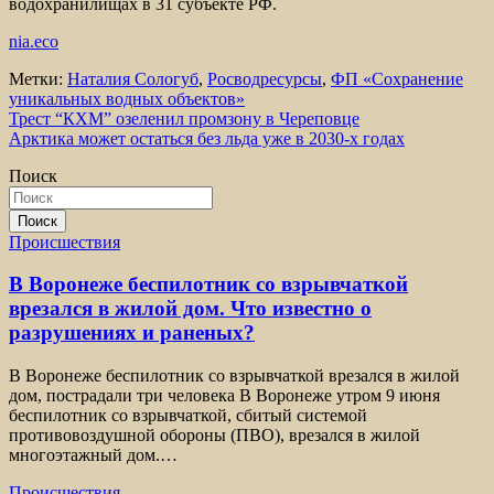
водохранилищах в 31 субъекте РФ.
nia.eco
Метки:
Наталия Сологуб
,
Росводресурсы
,
ФП «Сохранение
уникальных водных объектов»
Навигация
Трест “КХМ” озеленил промзону в Череповце
Арктика может остаться без льда уже в 2030-х годах
по
Поиск
записям
Поиск
Происшествия
В Воронеже беспилотник со взрывчаткой
врезался в жилой дом. Что известно о
разрушениях и раненых?
В Воронеже беспилотник со взрывчаткой врезался в жилой
дом, пострадали три человека В Воронеже утром 9 июня
беспилотник со взрывчаткой, сбитый системой
противовоздушной обороны (ПВО), врезался в жилой
многоэтажный дом.…
Происшествия