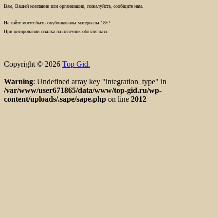
Вам, Вашей компании или организации, пожалуйста, сообщите нам.
На сайте могут быть опубликованы материалы 18+!
При цитировании ссылка на источник обязательна.
Copyright © 2026
Top Gid.
Warning
: Undefined array key "integration_type" in
/var/www/user671865/data/www/top-gid.ru/wp-
content/uploads/.sape/sape.php
on line
2012