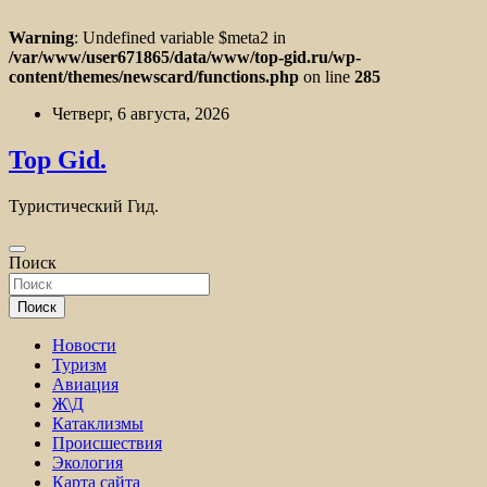
Warning
: Undefined variable $meta2 in
/var/www/user671865/data/www/top-gid.ru/wp-
content/themes/newscard/functions.php
on line
285
Перейти
Четверг, 6 августа, 2026
к
содержимому
Top Gid.
Туристический Гид.
Поиск
Поиск
Новости
Туризм
Авиация
Ж\Д
Катаклизмы
Происшествия
Экология
Карта сайта