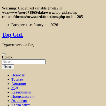
Warning
: Undefined variable $meta2 in
/var/www/user671865/data/www/top-gid.ru/wp-
content/themes/newscard/functions.php
on line
285
Перейти
Воскресенье, 9 августа, 2026
к
содержимому
Top Gid.
Туристический Гид.
Поиск
Поиск
Новости
Туризм
Авиация
Ж\Д
Катаклизмы
Происшествия
Экология
Карта сайта