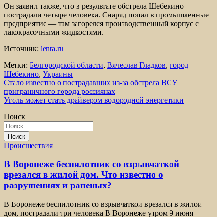
Он заявил также, что в результате обстрела Шебекино
пострадали четыре человека. Снаряд попал в промышленные
предприятие — там загорелся производственный корпус с
лакокрасочными жидкостями.
Источник:
lenta.ru
Метки:
Белгородской области
,
Вячеслав Гладков
,
город
Шебекино
,
Украины
Навигация
Стало известно о пострадавших из-за обстрела ВСУ
приграничного города россиянах
по
Уголь может стать драйвером водородной энергетики
записям
Поиск
Поиск
Происшествия
В Воронеже беспилотник со взрывчаткой
врезался в жилой дом. Что известно о
разрушениях и раненых?
В Воронеже беспилотник со взрывчаткой врезался в жилой
дом, пострадали три человека В Воронеже утром 9 июня