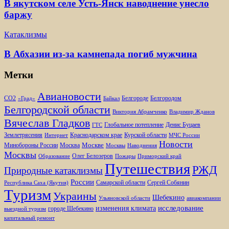
В якутском селе Усть-Янск наводнение унесло
баржу
Катаклизмы
В Абхазии из-за камнепада погиб мужчина
Метки
Авиановости
Белгороде
Белгородом
CO2
«Град»
Байкал
Белгородской области
Виктория Абрамченко
Владимир Жданов
Вячеслав Гладков
Глобальное потепление
Денис Буцаев
ГТС
Землетрясения
Краснодарском крае
Курской области
Интернет
МЧС России
Новости
Москве
Минобороны России
Москва
Москвы
Наводнения
Москвы
Олег Белозеров
Образование
Пожары
Приморский край
Путешествия
РЖД
Природные катаклизмы
России
Самарской области
Сергей Собянин
Республика Саха (Якутия)
Туризм
Украины
Шебекино
Ульяновской области
авиакомпании
изменения климата
исследование
городе Шебекино
выездной туризм
капитальный ремонт