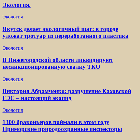
Экология.
Экология
Якутск делает экологичный шаг: в городе
уложат тротуар из переработанного пластика
Экология
В Нижегородской области ликвидируют
несанкционированную свалку ТКО
Экология
Виктория Абрамченко: разрушение Каховской
ГЭС – настоящий экоцид
Экология
1300 браконьеров поймали в этом году
Приморские природоохранные инспекторы