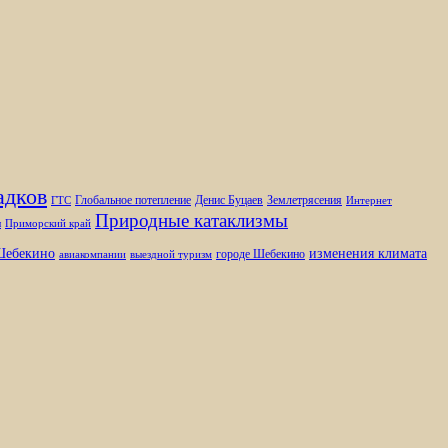
адков
Глобальное потепление
Денис Буцаев
Землетрясения
ГТС
Интернет
Природные катаклизмы
ы
Приморский край
изменения климата
ебекино
городе Шебекино
авиакомпании
выездной туризм