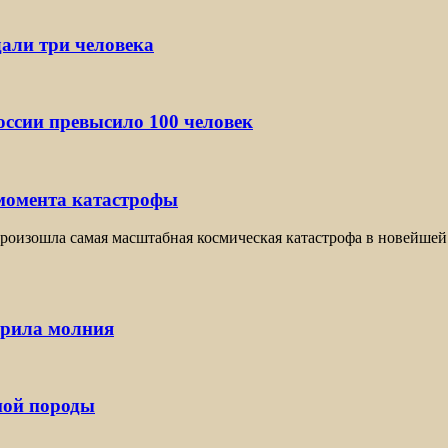
дали три человека
ссии превысило 100 человек
 момента катастрофы
оизошла самая масштабная космическая катастрофа в новейшей 
арила молния
ной породы