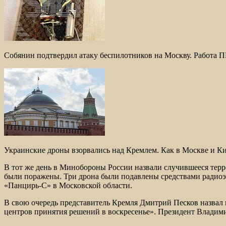
Собянин подтвердил атаку беспилотников на Москву. Работа ПВ
Украинские дроны взорвались над Кремлем. Как в Москве и Ки
В тот же день в Минобороны России назвали случившееся терро
были поражены. Три дрона были подавлены средствами радиоэ
«Панцирь-С» в Московской области.
В свою очередь представитель Кремля Дмитрий Песков назвал
центров принятия решений в воскресенье». Президент Владимир