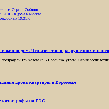
ковье
,
Сергей Собянин
ии БПЛА в дома в Москве
 рекордных 19,31%
 в жилой дом. Что известно о разрушениях и ране
, пострадали три человека В Воронеже утром 9 июня беспилотн
падания дрона квартиры в Воронеже
е катастрофы на ГЭС