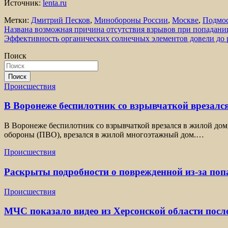
Источник:
lenta.ru
Метки:
Дмитрий Песков
,
Минобороны России
,
Москве
,
Подмос
Навигация
Названа возможная причина отсутствия взрывов при попадан
Эффективность органических солнечных элементов довели до
по
Поиск
записям
Поиск
Происшествия
В Воронеже беспилотник со взрывчаткой врезался
В Воронеже беспилотник со взрывчаткой врезался в жилой дом
обороны (ПВО), врезался в жилой многоэтажный дом.…
Происшествия
Раскрыты подробности о поврежденной из-за по
Происшествия
МЧС показало видео из Херсонской области посл