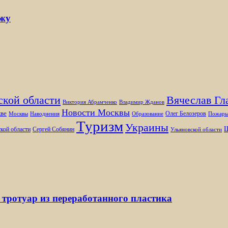
ржу
ской области
Вячеслав Гл
Виктория Абрамченко
Владимир Жданов
Новости Москвы
ве
Олег Белозеров
Москвы
Наводнения
Образование
Пожар
Туризм
Украины
Ш
кой области
Сергей Собянин
Ульяновской области
 тротуар из переработанного пластика