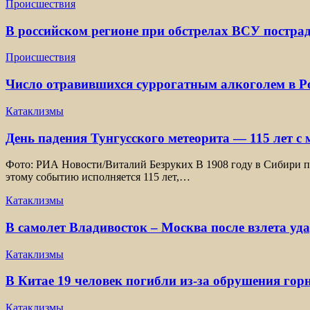
Происшествия
В российском регионе при обстрелах ВСУ постра
Происшествия
Число отравившихся суррогатным алкоголем в Ро
Катаклизмы
День падения Тунгусского метеорита — 115 лет с
Фото: РИА Новости/Виталий Безруких В 1908 году в Сибири пр
этому событию исполняется 115 лет,…
Катаклизмы
В самолет Владивосток – Москва после взлета уд
Катаклизмы
В Китае 19 человек погибли из-за обрушения гор
Катаклизмы