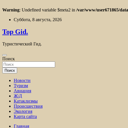
Warning
: Undefined variable $meta2 in
/var/www/user671865/data
Перейти
Суббота, 8 августа, 2026
к
содержимому
Top Gid.
Туристический Гид.
Поиск
Поиск
Новости
Туризм
Авиация
Ж\Д
Катаклизмы
Происшествия
Экология
Карта сайта
Главная