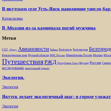
В якутском селе Усть-Янск наводнение унесло ба
Катаклизмы
В Абхазии из-за камнепада погиб мужчина
Метки
Белгород
Авиановости
Белгороде
Белгородом
CO2
«Град»
Байкал
Моск
Минобороны России
Краснодарском крае
Курской области
Москва
МЧС России
Путешествия
РЖД
России
Самарс
Республика Саха (Якутия)
исследование
капитальный ремонт
Экология.
Экология
Якутск делает экологичный шаг: в городе уложат
Экология