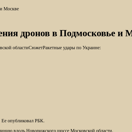
 и Москве
ения дронов в Подмосковье и 
овской областиСюжетРакетные удары по Украине:
. Ее опубликовал РБК.
ю линию вдоль Новорижского шоссе Московской области.