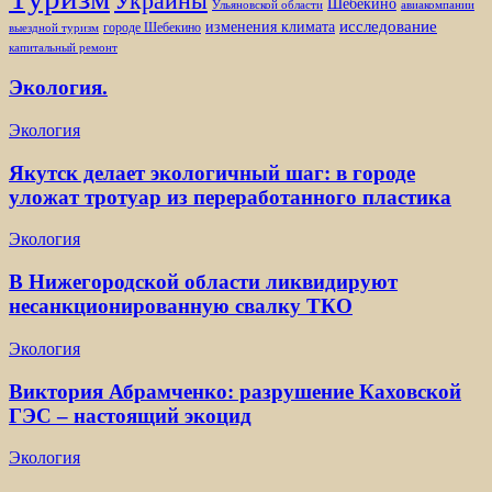
Украины
Шебекино
Ульяновской области
авиакомпании
изменения климата
исследование
городе Шебекино
выездной туризм
капитальный ремонт
Экология.
Экология
Якутск делает экологичный шаг: в городе
уложат тротуар из переработанного пластика
Экология
В Нижегородской области ликвидируют
несанкционированную свалку ТКО
Экология
Виктория Абрамченко: разрушение Каховской
ГЭС – настоящий экоцид
Экология