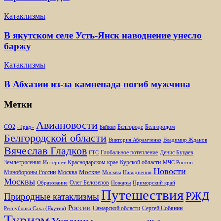
Катаклизмы
В якутском селе Усть-Янск наводнение унесло
баржу
Катаклизмы
В Абхазии из-за камнепада погиб мужчина
Метки
Авиановости
Белгороде
Белгородом
CO2
«Град»
Байкал
Белгородской области
Виктория Абрамченко
Владимир Жданов
Вячеслав Гладков
Глобальное потепление
Денис Буцаев
ГТС
Землетрясения
Краснодарском крае
Курской области
Интернет
МЧС России
Новости
Москве
Минобороны России
Москва
Москвы
Наводнения
Москвы
Олег Белозеров
Образование
Пожары
Приморский край
Путешествия
РЖД
Природные катаклизмы
России
Самарской области
Сергей Собянин
Республика Саха (Якутия)
Туризм