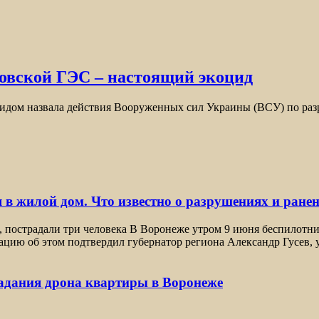
овской ГЭС – настоящий экоцид
оцидом назвала действия Вооруженных сил Украины (ВСУ) по 
 в жилой дом. Что известно о разрушениях и ране
, пострадали три человека В Воронеже утром 9 июня беспилотн
цию об этом подтвердил губернатор региона Александр Гусев, 
падания дрона квартиры в Воронеже