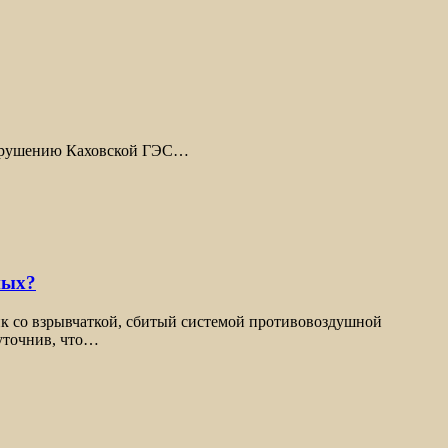
разрушению Каховской ГЭС…
ных?
ик со взрывчаткой, сбитый системой противовоздушной
уточнив, что…