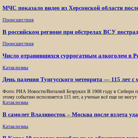
МЧС показало видео из Херсонской области посл
Происшествия
В российском регионе при обстрелах ВСУ постра
Происшествия
Число отравившихся суррогатным алкоголем в Ро
Катаклизмы
День падения Тунгусского метеорита — 115 лет с
Фото: РИА Новости/Виталий Безруких В 1908 году в Сибири пр
этому событию исполняется 115 лет, а ученые всё еще не могут
Катаклизмы
В самолет Владивосток – Москва после взлета уд
Катаклизмы