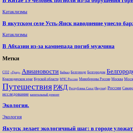
В Китае 19 человек погибли из-за обрушения гор
Катаклизмы
В якутском селе Усть-Янск наводнение унесло ба
Катаклизмы
В Абхазии из-за камнепада погиб мужчина
Метки
Белгород
Авиановости
Белгороде
Белгородом
CO2
«Град»
Байкал
Моск
Минобороны России
Краснодарском крае
Курской области
Москва
МЧС России
Путешествия
РЖД
России
Самарс
Республика Саха (Якутия)
исследование
капитальный ремонт
Экология.
Экология
Якутск делает экологичный шаг: в городе уложат