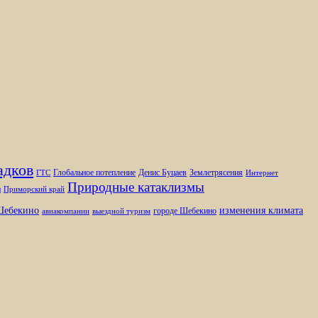
адков
Глобальное потепление
Денис Буцаев
Землетрясения
ГТС
Интернет
Природные катаклизмы
ы
Приморский край
изменения климата
ебекино
городе Шебекино
авиакомпании
выездной туризм