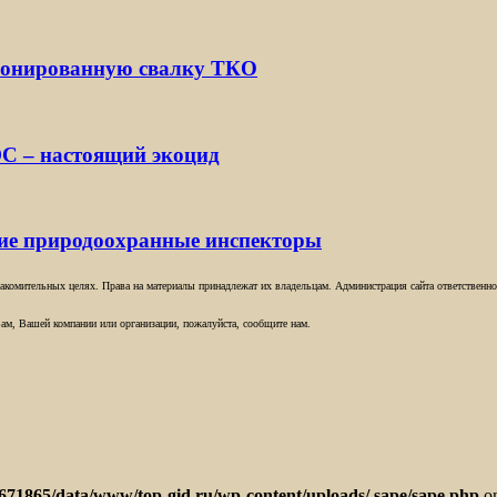
ионированную свалку ТКО
С – настоящий экоцид
кие природоохранные инспекторы
комительных целях. Права на материалы принадлежат их владельцам. Администрация сайта ответственност
ам, Вашей компании или организации, пожалуйста, сообщите нам.
671865/data/www/top-gid.ru/wp-content/uploads/.sape/sape.php
on