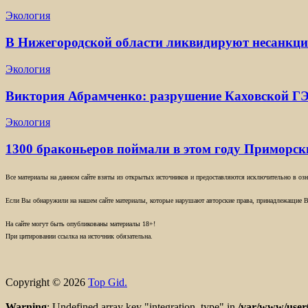
Экология
В Нижегородской области ликвидируют несанкц
Экология
Виктория Абрамченко: разрушение Каховской ГЭ
Экология
1300 браконьеров поймали в этом году Приморс
Все материалы на данном сайте взяты из открытых источников и предоставляются исключительно в озна
Если Вы обнаружили на нашем сайте материалы, которые нарушают авторские права, принадлежащие В
На сайте могут быть опубликованы материалы 18+!
При цитировании ссылка на источник обязательна.
Copyright © 2026
Top Gid.
Warning
: Undefined array key "integration_type" in
/var/www/user