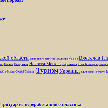
ной породы
ржу
ской области
Вячеслав Гл
Виктория Абрамченко
Владимир Жданов
Новости Москвы
ве
Олег Белозеров
Москвы
Наводнения
Образование
Пожар
Туризм
Украины
Ш
кой области
Сергей Собянин
Ульяновской области
 тротуар из переработанного пластика