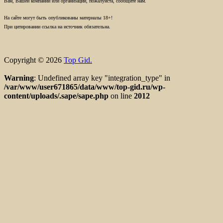
Вам, Вашей компании или организации, пожалуйста, сообщите нам.
На сайте могут быть опубликованы материалы 18+!
При цитировании ссылка на источник обязательна.
Copyright © 2026
Top Gid.
Warning
: Undefined array key "integration_type" in
/var/www/user671865/data/www/top-gid.ru/wp-
content/uploads/.sape/sape.php
on line
2012