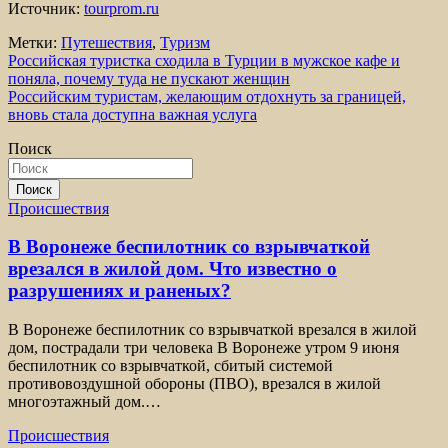
Источник:
tourprom.ru
Метки:
Путешествия
,
Туризм
Навигация
Российская туристка сходила в Турции в мужское кафе и
поняла, почему туда не пускают женщин
по
Российским туристам, желающим отдохнуть за границей,
записям
вновь стала доступна важная услуга
Поиск
Поиск
Происшествия
В Воронеже беспилотник со взрывчаткой
врезался в жилой дом. Что известно о
разрушениях и раненых?
В Воронеже беспилотник со взрывчаткой врезался в жилой
дом, пострадали три человека В Воронеже утром 9 июня
беспилотник со взрывчаткой, сбитый системой
противовоздушной обороны (ПВО), врезался в жилой
многоэтажный дом.…
Происшествия