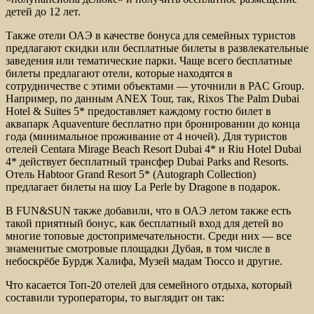
детей до 12 лет.
Также отели ОАЭ в качестве бонуса для семейных туристов
предлагают скидки или бесплатные билеты в развлекательные
заведения или тематические парки. Чаще всего бесплатные
билеты предлагают отели, которые находятся в
сотрудничестве с этими объектами — уточнили в PAC Group.
Например, по данным ANEX Tour, так, Rixos The Palm Dubai
Hotel & Suites 5* предоставляет каждому гостю билет в
аквапарк Aquaventure бесплатно при бронировании до конца
года (минимальное проживание от 4 ночей). Для туристов
отелей Centara Mirage Beach Resort Dubai 4* и Riu Hotel Dubai
4* действует бесплатный трансфер Dubai Parks and Resorts.
Отель Habtoor Grand Resort 5* (Autograph Collection)
предлагает билеты на шоу La Perle by Dragone в подарок.
В FUN&SUN также добавили, что в ОАЭ летом также есть
такой приятный бонус, как бесплатный вход для детей во
многие топовые достопримечательности. Среди них — все
знаменитые смотровые площадки Дубая, в том числе в
небоскрёбе Бурдж Халифа, Музей мадам Тюссо и другие.
Что касается Топ-20 отелей для семейного отдыха, который
составили туроператоры, то выглядит он так: