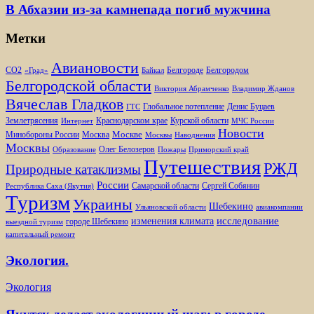
В Абхазии из-за камнепада погиб мужчина
Метки
Авиановости
Белгороде
Белгородом
CO2
«Град»
Байкал
Белгородской области
Виктория Абрамченко
Владимир Жданов
Вячеслав Гладков
Глобальное потепление
Денис Буцаев
ГТС
Землетрясения
Краснодарском крае
Курской области
Интернет
МЧС России
Новости
Москве
Минобороны России
Москва
Москвы
Наводнения
Москвы
Олег Белозеров
Образование
Пожары
Приморский край
Путешествия
РЖД
Природные катаклизмы
России
Самарской области
Сергей Собянин
Республика Саха (Якутия)
Туризм
Украины
Шебекино
Ульяновской области
авиакомпании
изменения климата
исследование
городе Шебекино
выездной туризм
капитальный ремонт
Экология.
Экология