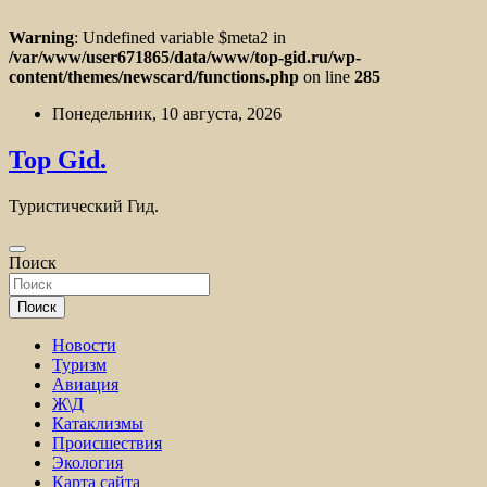
Warning
: Undefined variable $meta2 in
/var/www/user671865/data/www/top-gid.ru/wp-
content/themes/newscard/functions.php
on line
285
Перейти
Понедельник, 10 августа, 2026
к
содержимому
Top Gid.
Туристический Гид.
Поиск
Поиск
Новости
Туризм
Авиация
Ж\Д
Катаклизмы
Происшествия
Экология
Карта сайта