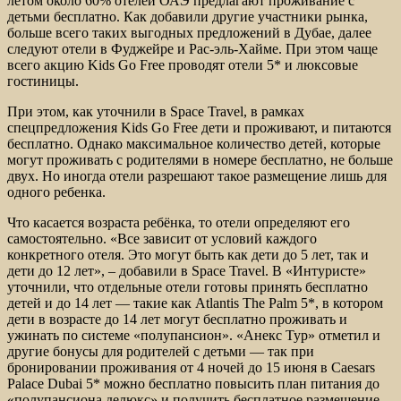
летом около 60% отелей ОАЭ предлагают проживание с
детьми бесплатно. Как добавили другие участники рынка,
больше всего таких выгодных предложений в Дубае, далее
следуют отели в Фуджейре и Рас-эль-Хайме. При этом чаще
всего акцию Kids Go Free проводят отели 5* и люксовые
гостиницы.
При этом, как уточнили в Space Travel, в рамках
спецпредложения Kids Go Free дети и проживают, и питаются
бесплатно. Однако максимальное количество детей, которые
могут проживать с родителями в номере бесплатно, не больше
двух. Но иногда отели разрешают такое размещение лишь для
одного ребенка.
Что касается возраста ребёнка, то отели определяют его
самостоятельно. «Все зависит от условий каждого
конкретного отеля. Это могут быть как дети до 5 лет, так и
дети до 12 лет», – добавили в Space Travel. В «Интуристе»
уточнили, что отдельные отели готовы принять бесплатно
детей и до 14 лет — такие как Atlantis The Palm 5*, в котором
дети в возрасте до 14 лет могут бесплатно проживать и
ужинать по системе «полупансион». «Анекс Тур» отметил и
другие бонусы для родителей с детьми — так при
бронировании проживания от 4 ночей до 15 июня в Caesars
Palace Dubai 5* можно бесплатно повысить план питания до
«полупансиона делюкс» и получить бесплатное размещение